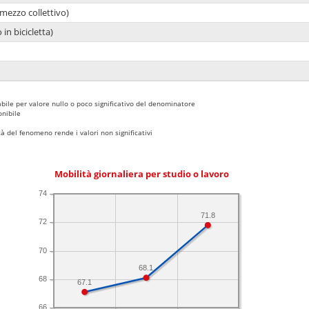
mezzo collettivo)
 in bicicletta)
bile per valore nullo o poco significativo del denominatore
nibile
 del fenomeno rende i valori non significativi
Mobilità giornaliera per studio o lavoro
74
71.8
72
70
68.1
68
67.1
66