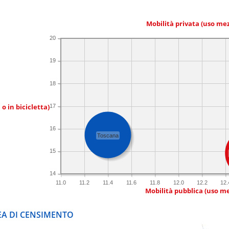
Mobilità privata (uso me
20
19
18
 o in bicicletta)
17
16
Toscana
15
14
11.0
11.2
11.4
11.6
11.8
12.0
12.2
12.
Mobilità pubblica (uso me
REA DI CENSIMENTO