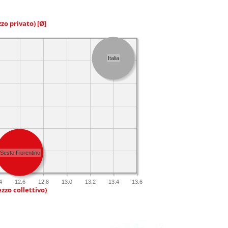
zzo privato)
[Ø]
Italia
Sesto Fiorentino
4
12.6
12.8
13.0
13.2
13.4
13.6
zzo collettivo)