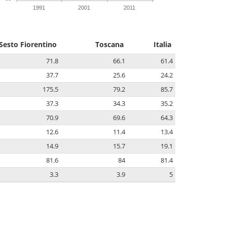
1991
2001
2011
Sesto Fiorentino
Toscana
Italia
71.8
66.1
61.4
37.7
25.6
24.2
175.5
79.2
85.7
37.3
34.3
35.2
70.9
69.6
64.3
12.6
11.4
13.4
14.9
15.7
19.1
81.6
84
81.4
3.3
3.9
5