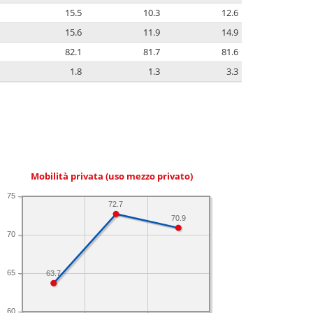
15.5
10.3
12.6
15.6
11.9
14.9
82.1
81.7
81.6
1.8
1.3
3.3
Mobilità privata (uso mezzo privato)
75
72.7
70.9
70
65
63.7
60