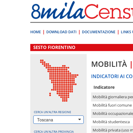
Vai
direttamente
a:
Contenuto
Ricerca
HOME
DOWNLOAD DATI
DOCUMENTAZIONE
LINKS 
.
SESTO FIORENTINO
MOBILITÀ
INDICATORI AI CO
Indicatore
Mobilità giornaliera pe
Mobilità fuori comune 
CERCA UN'ALTRA REGIONE
Mobilità occupazional
Toscana
Mobilità studentesca
Mobilità privata (uso 
CERCA UN'ALTRA PROVINCIA