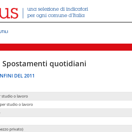
UTILI
|
Spostamenti quotidiani
NFINI DEL 2011
r studio o lavoro
per studio o lavoro
e
mezzo privato)