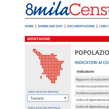
Vai
direttamente
a:
Contenuto
Ricerca
HOME
DOWNLOAD DATI
DOCUMENTAZIONE
LINKS 
.
MONTAIONE
POPOLAZI
INDICATORI AI CO
Indicatore
Rapporto di mascolinit
Incidenza popolazione 
CERCA UN'ALTRA REGIONE
Incidenza popolazione 
Toscana
Indice di dipendenza a
Indice di dipendenza g
CERCA UN'ALTRA PROVINCIA