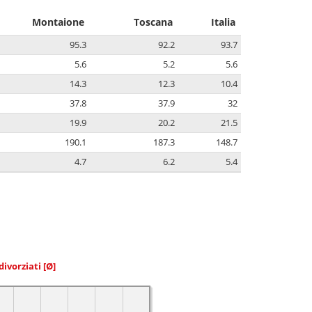
Montaione
Toscana
Italia
95.3
92.2
93.7
5.6
5.2
5.6
14.3
12.3
10.4
37.8
37.9
32
19.9
20.2
21.5
190.1
187.3
148.7
4.7
6.2
5.4
divorziati
[Ø]