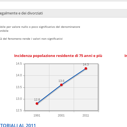
legalmente e dei divorziati
bile per valore nullo o poco significativo del denominatore
nibile
 del fenomeno rende i valori non significativi
Incidenza popolazione residente di 75 anni e più
I
14.5
14.3
14.0
13.6
13.5
13.0
12.8
12.5
1991
2001
2011
TORIALI AL 2011