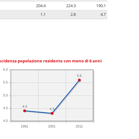
204.4
224.3
190.1
1.1
2.8
4.7
ncidenza popolazione residente con meno di 6 anni
6.0
5.6
5.5
5.0
4.4
4.5
4.3
4.0
1991
2001
2011