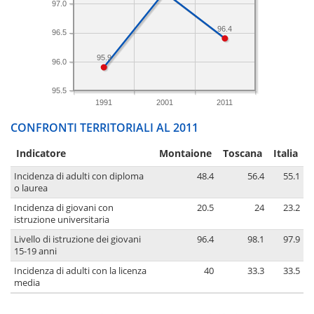
97.0
96.4
96.5
95.9
96.0
95.5
1991
2001
2011
CONFRONTI TERRITORIALI AL 2011
Indicatore
Montaione
Toscana
Italia
Incidenza di adulti con diploma
48.4
56.4
55.1
o laurea
Incidenza di giovani con
20.5
24
23.2
istruzione universitaria
Livello di istruzione dei giovani
96.4
98.1
97.9
15-19 anni
Incidenza di adulti con la licenza
40
33.3
33.5
media