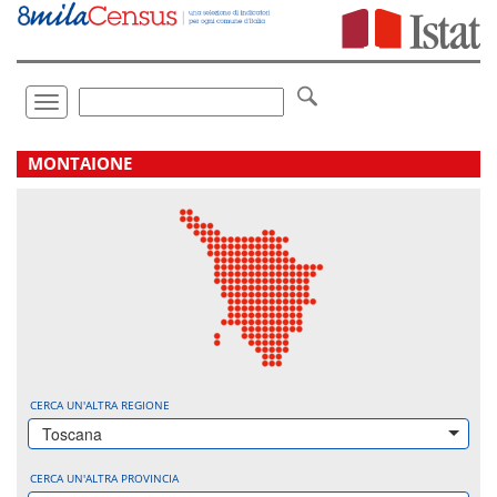
Vai
direttamente
a:
Contenuto
Ricerca
Toggle
navigation
.
MONTAIONE
CERCA UN'ALTRA REGIONE
Toscana
CERCA UN'ALTRA PROVINCIA