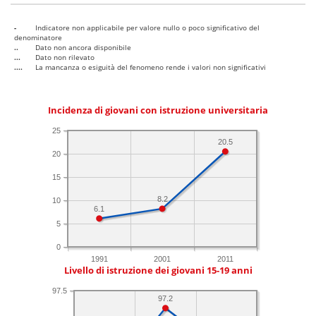
-
Indicatore non applicabile per valore nullo o poco significativo del
denominatore
..
Dato non ancora disponibile
...
Dato non rilevato
....
La mancanza o esiguità del fenomeno rende i valori non significativi
Incidenza di giovani con istruzione universitaria
25
20.5
20
15
8.2
10
6.1
5
0
1991
2001
2011
Livello di istruzione dei giovani 15-19 anni
97.5
97.2