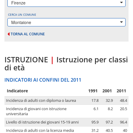
Firenze
CERCA UN COMUNE
Montaione
TORNA AL COMUNE
ISTRUZIONE
|
Istruzione per classi
di età
INDICATORI AI CONFINI DEL 2011
Indicatore
1991
2001
2011
Incidenza di adulti con diploma o laurea
17.8
32.9
48.4
Incidenza di giovani con istruzione
6.1
8.2
20.5
universitaria
Livello di istruzione dei giovani 15-19 anni
95.9
97.2
96.4
Incidenza di adulti con la licenza media
31.2
40.5
40