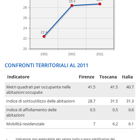
28.4
28
26
24
22.4
22
20
1991
2001
2011
CONFRONTI TERRITORIALI AL 2011
Indicatore
Firenze
Toscana
Italia
Metri quadrati per occupante nelle
41.5
41.5
40.7
abitazioni occupate
Indice di sottoutilizzo delle abitazioni
28.7
31.5
31.3
Indice di affollamento delle
0.5
0.5
0.6
abitazioni
Mobilità residenziale
7
6.2
6.1
-
Indicatore non applicabile per valore nullo o poco significativo del