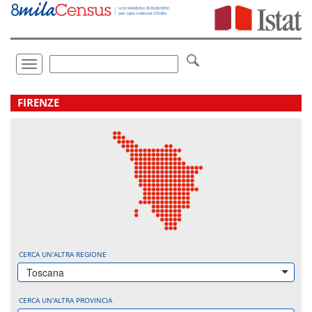
Vai
direttamente
a:
Contenuto
Ricerca
Toggle
navigation
.
FIRENZE
CERCA UN'ALTRA REGIONE
Toscana
CERCA UN'ALTRA PROVINCIA