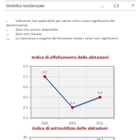
Mobilità residenziale
...
2.3
7
-
Indicatore non applicabile per valore nullo o poco significativo del
denominatore
..
Dato non ancora disponibile
...
Dato non rilevato
....
La mancanza o esiguità del fenomeno rende i valori non significativi
Indice di affollamento delle abitazioni
0.8
0.7
0.7
0.6
0.5
0.5
0.4
0.4
0.3
1991
2001
2011
Indice di sottoutilizzo delle abitazioni
30
28.7