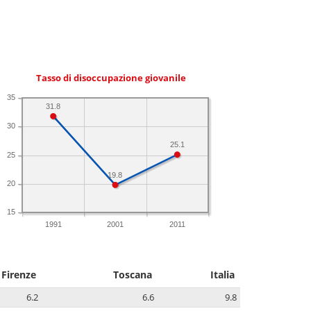
Tasso di disoccupazione giovanile
35
31.8
30
25.1
25
19.8
20
15
1991
2001
2011
Firenze
Toscana
Italia
6.2
6.6
9.8