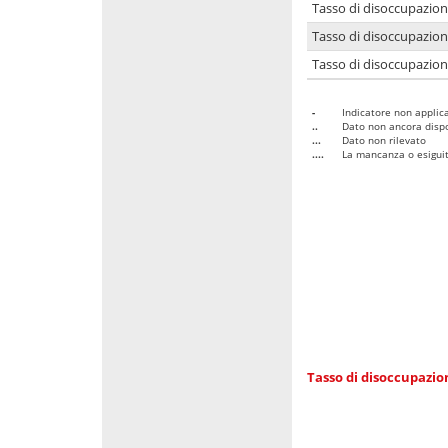
Tasso di disoccupazio
Tasso di disoccupazio
Tasso di disoccupazion
-
Indicatore non applica
..
Dato non ancora dispo
...
Dato non rilevato
....
La mancanza o esiguità
Tasso di disoccupazi