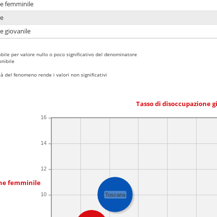
ne femminile
ne
e giovanile
bile per valore nullo o poco significativo del denominatore
nibile
 del fenomeno rende i valori non significativi
Tasso di disoccupazione g
16
14
12
one femminile
10
Toscana