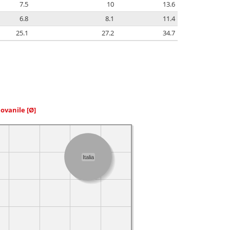
7.5
10
13.6
6.8
8.1
11.4
25.1
27.2
34.7
iovanile
[Ø]
Italia