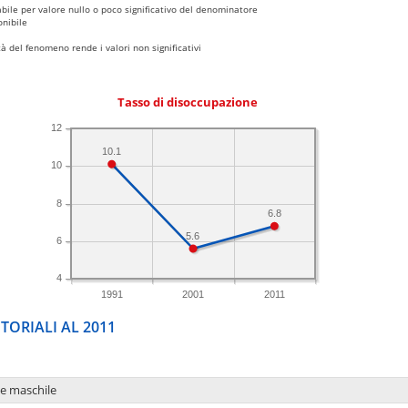
bile per valore nullo o poco significativo del denominatore
nibile
 del fenomeno rende i valori non significativi
Tasso di disoccupazione
12
10.1
10
8
6.8
5.6
6
4
1991
2001
2011
TORIALI AL 2011
ne maschile