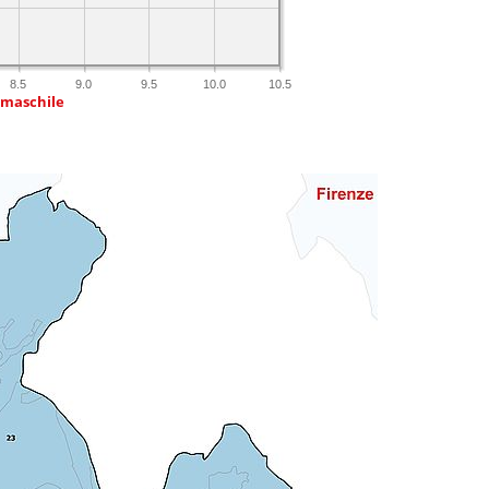
8.5
9.0
9.5
10.0
10.5
 maschile