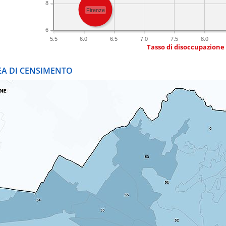
8
Firenze
6
5.5
6.0
6.5
7.0
7.5
8.0
Tasso di disoccupazione
REA DI CENSIMENTO