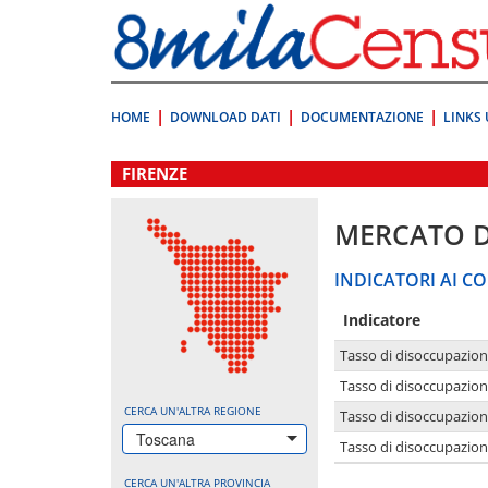
Vai
direttamente
a:
Contenuto
Ricerca
HOME
DOWNLOAD DATI
DOCUMENTAZIONE
LINKS 
.
FIRENZE
MERCATO 
INDICATORI AI CO
Indicatore
Tasso di disoccupazio
Tasso di disoccupazio
CERCA UN'ALTRA REGIONE
Tasso di disoccupazio
Toscana
Tasso di disoccupazion
CERCA UN'ALTRA PROVINCIA