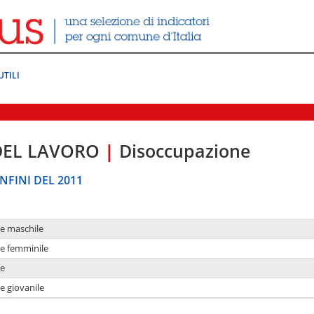
UTILI
DEL LAVORO
|
Disoccupazione
NFINI DEL 2011
ne maschile
ne femminile
ne
e giovanile