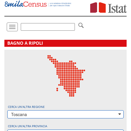
Vai
direttamente
a:
Contenuto
Ricerca
Toggle
navigation
.
BAGNO A RIPOLI
CERCA UN'ALTRA REGIONE
Toscana
CERCA UN'ALTRA PROVINCIA