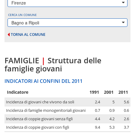
Firenze
CERCA UN COMUNE
Bagno a Ripoli
TORNA AL COMUNE
FAMIGLIE
|
Struttura delle
famiglie giovani
INDICATORI AI CONFINI DEL 2011
Indicatore
1991
2001
2011
Incidenza di giovani che vivono da soli
2.4
5
5.6
Incidenza di famiglie monogenitoriali giovani
0.7
0.9
0.6
Incidenza di coppie giovani senza figli
4.4
4.2
2.6
Incidenza di coppie giovani con figli
9.4
5.3
3.7