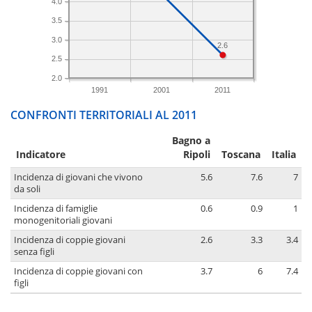
4.0
3.5
3.0
2.6
2.5
2.0
1991
2001
2011
CONFRONTI TERRITORIALI AL 2011
Bagno a
Indicatore
Ripoli
Toscana
Italia
Incidenza di giovani che vivono
5.6
7.6
7
da soli
Incidenza di famiglie
0.6
0.9
1
monogenitoriali giovani
Incidenza di coppie giovani
2.6
3.3
3.4
senza figli
Incidenza di coppie giovani con
3.7
6
7.4
figli