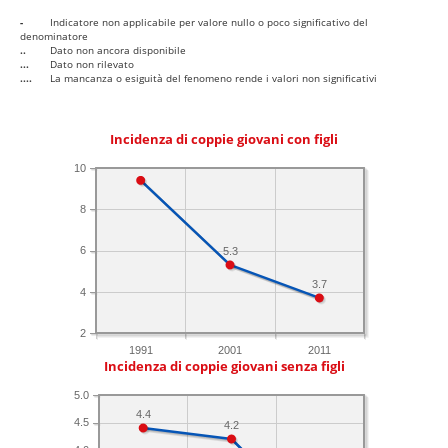
-
Indicatore non applicabile per valore nullo o poco significativo del
denominatore
..
Dato non ancora disponibile
...
Dato non rilevato
....
La mancanza o esiguità del fenomeno rende i valori non significativi
Incidenza di coppie giovani con figli
10
8
6
5.3
3.7
4
2
1991
2001
2011
Incidenza di coppie giovani senza figli
5.0
4.4
4.5
4.2