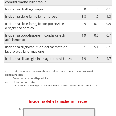
comuni "molto vulnerabili"
Incidenza di alloggi impropri
0
0
0.1
Incidenza delle famiglie numerose
3.8
1.9
1.3
Incidenza delle famiglie con potenziale
0.9
0.2
0.9
disagio economico
Incidenza popolazione in condizione di
1.9
0.6
0.7
affollamento
Incidenza di giovani fuori dal mercato del
5.1
5.1
6.1
lavoro e dalla formazione
Incidenza di famiglie in disagio di assistenza
1.9
3
4.7
-
Indicatore non applicabile per valore nullo o poco significativo del
denominatore
..
Dato non ancora disponibile
...
Dato non rilevato
....
La mancanza o esiguità del fenomeno rende i valori non significativi
Incidenza delle famiglie numerose
5