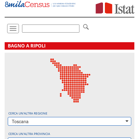
Vai
direttamente
a:
Contenuto
Ricerca
Toggle
navigation
.
BAGNO A RIPOLI
CERCA UN'ALTRA REGIONE
Toscana
CERCA UN'ALTRA PROVINCIA