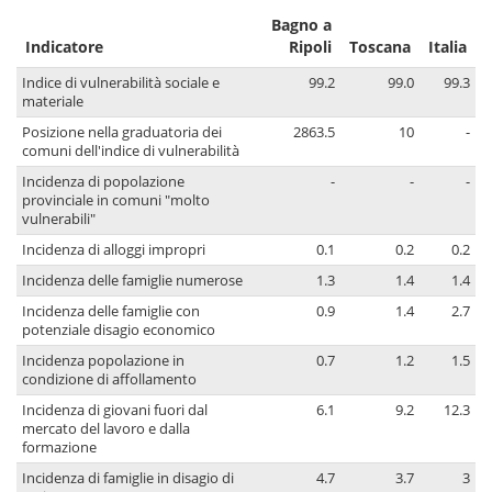
Bagno a
Indicatore
Ripoli
Toscana
Italia
Indice di vulnerabilità sociale e
99.2
99.0
99.3
materiale
Posizione nella graduatoria dei
2863.5
10
-
comuni dell'indice di vulnerabilità
Incidenza di popolazione
-
-
-
provinciale in comuni "molto
vulnerabili"
Incidenza di alloggi impropri
0.1
0.2
0.2
Incidenza delle famiglie numerose
1.3
1.4
1.4
Incidenza delle famiglie con
0.9
1.4
2.7
potenziale disagio economico
Incidenza popolazione in
0.7
1.2
1.5
condizione di affollamento
Incidenza di giovani fuori dal
6.1
9.2
12.3
mercato del lavoro e dalla
formazione
Incidenza di famiglie in disagio di
4.7
3.7
3