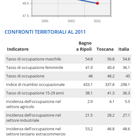
48.0
47.5
1991
2001
2011
CONFRONTI TERRITORIALI AL 2011
Bagno
Indicatore
a Ripoli
Toscana
Italia
Tasso di occupazione maschile
54.8
56.8
54.8
Tasso di occupazione femminile
41.9
40.4
36.1
Tasso di occupazione
48
48.2
45
Indice di ricambio occupazionale
433.1
337.8
298.1
Tasso di occupazione 15-29 anni
38.1
41.3
36.3
Incidenza dell'occupazione nel
2.9
4.1
5.5
settore agricolo
Incidenza dell'occupazione nel
21.5
28.2
27.1
settore industriale
Incidenza dell'occupazione nel
53.2
46.8
48.6
settore terziario extracommercio