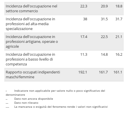
Incidenza dell'occupazione nel
22.3
20.9
18.8
settore commercio
Incidenza dell'occupazione in
38
31.5
31.7
professioni ad alta-media
specializzazione
Incidenza dell'occupazione in
17.4
22.5
21.1
professioni artigiane, operaie o
agricole
Incidenza dell'occupazione in
11.3
14.8
16.2
professioni a basso livello di
competenza
Rapporto occupati indipendenti
192.1
161.7
161.1
maschi/femmine
-
Indicatore non applicabile per valore nullo o poco significativo del
denominatore
..
Dato non ancora disponibile
...
Dato non rilevato
....
La mancanza o esiguità del fenomeno rende i valori non significativi