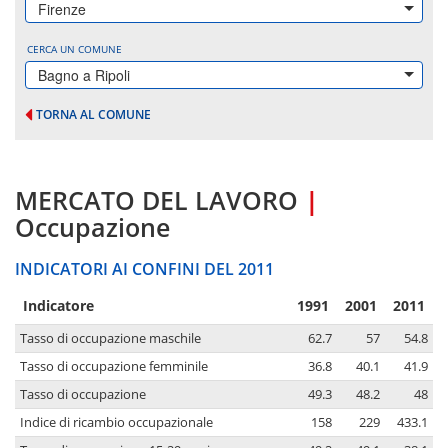
Firenze
CERCA UN COMUNE
Bagno a Ripoli
TORNA AL COMUNE
MERCATO DEL LAVORO
|
Occupazione
INDICATORI AI CONFINI DEL 2011
Indicatore
1991
2001
2011
Tasso di occupazione maschile
62.7
57
54.8
Tasso di occupazione femminile
36.8
40.1
41.9
Tasso di occupazione
49.3
48.2
48
Indice di ricambio occupazionale
158
229
433.1