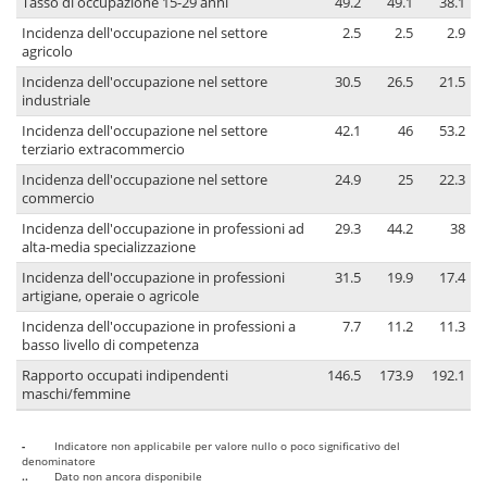
Tasso di occupazione 15-29 anni
49.2
49.1
38.1
Incidenza dell'occupazione nel settore
2.5
2.5
2.9
agricolo
Incidenza dell'occupazione nel settore
30.5
26.5
21.5
industriale
Incidenza dell'occupazione nel settore
42.1
46
53.2
terziario extracommercio
Incidenza dell'occupazione nel settore
24.9
25
22.3
commercio
Incidenza dell'occupazione in professioni ad
29.3
44.2
38
alta-media specializzazione
Incidenza dell'occupazione in professioni
31.5
19.9
17.4
artigiane, operaie o agricole
Incidenza dell'occupazione in professioni a
7.7
11.2
11.3
basso livello di competenza
Rapporto occupati indipendenti
146.5
173.9
192.1
maschi/femmine
-
Indicatore non applicabile per valore nullo o poco significativo del
denominatore
..
Dato non ancora disponibile