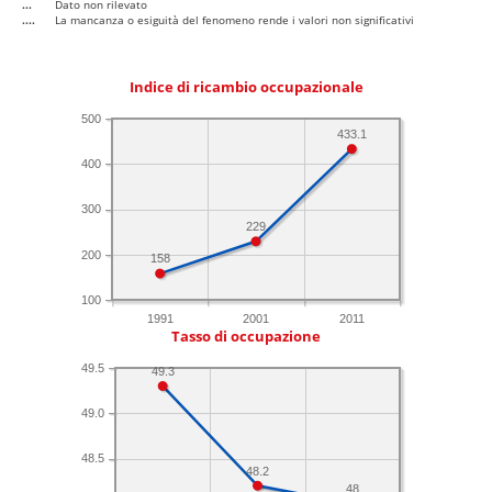
...
Dato non rilevato
....
La mancanza o esiguità del fenomeno rende i valori non significativi
Indice di ricambio occupazionale
500
433.1
400
300
229
200
158
100
1991
2001
2011
Tasso di occupazione
49.5
49.3
49.0
48.5
48.2
48