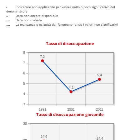
-
Indicatore non applicabile per valore nullo o poco significativo del
denominatore
..
Dato non ancora disponibile
...
Dato non rilevato
....
La mancanza o esiguità del fenomeno rende i valori non significativi
Tasso di disoccupazione
8
7.2
7
6
5.4
5
4.2
4
3
1991
2001
2011
Tasso di disoccupazione giovanile
30
24.9
24.4