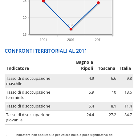
25
20
16.6
15
1991
2001
2011
CONFRONTI TERRITORIALI AL 2011
Bagno a
Indicatore
Ripoli
Toscana
Italia
Tasso di disoccupazione
4.9
6.6
9.8
maschile
Tasso di disoccupazione
5.9
10
13.6
femminile
Tasso di disoccupazione
5.4
8.1
11.4
Tasso di disoccupazione
24.4
27.2
34.7
giovanile
-
Indicatore non applicabile per valore nullo o poco significativo del