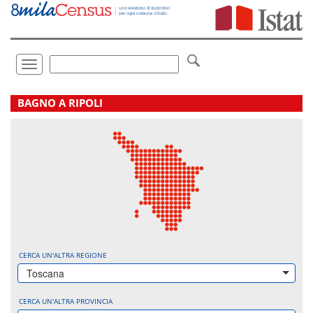
Vai
direttamente
a:
Contenuto
Ricerca
Toggle
navigation
.
BAGNO A RIPOLI
CERCA UN'ALTRA REGIONE
Toscana
CERCA UN'ALTRA PROVINCIA