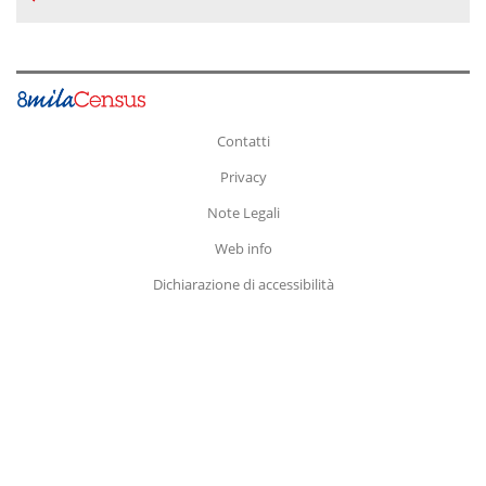
Contatti
Privacy
Note Legali
Web info
Dichiarazione di accessibilità
Fine
pagina.
Vai
a:
Inizio
Pagina
Contenuto