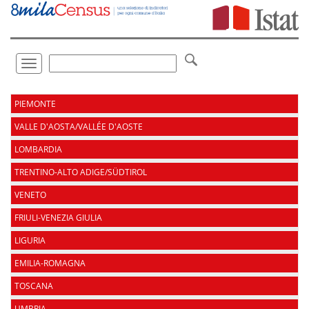
Vai
direttamente
a:
Contenuto
Ricerca
Toggle
navigation
.
PIEMONTE
VALLE D'AOSTA/VALLÉE D'AOSTE
LOMBARDIA
TRENTINO-ALTO ADIGE/SÜDTIROL
VENETO
FRIULI-VENEZIA GIULIA
LIGURIA
EMILIA-ROMAGNA
TOSCANA
UMBRIA