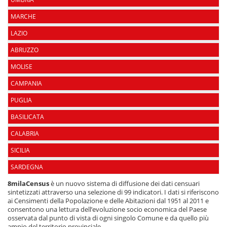
MARCHE
LAZIO
ABRUZZO
MOLISE
CAMPANIA
PUGLIA
BASILICATA
CALABRIA
SICILIA
SARDEGNA
8milaCensus
è un nuovo sistema di diffusione dei dati censuari
sintetizzati attraverso una selezione di 99 indicatori. I dati si riferiscono
ai Censimenti della Popolazione e delle Abitazioni dal 1951 al 2011 e
consentono una lettura dell’evoluzione socio economica del Paese
osservata dal punto di vista di ogni singolo Comune e da quello più
ampio del territorio provinciale.