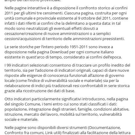
Nelle pagine interattive è a disposizione il confronto storico ai confini
2011 per gli ultimi tre censimenti. Ciascuna pagina, costruita per ogni
unità comunale e provinciale esistente al 9 ottobre del 2011, contiene
infatti i dati riferiti ai confini che la delimitano a questa data: in tal
modo sono neutralizzati gli eventuali effetti dovuti a
cessazione/creazione di nuove amministrazioni o a semplici
cessioni/acquisizioni di territorio delle amministrazioni preesistenti.
Le serie storiche per l’intero periodo 1951-2011 sono invece a
disposizione nella pagina Download per ogni comune italiano
esistente in quest’arco di tempo, considerato ai confini dell’epoca.
I 99 indicatori selezionati consentono di tracciare un profilo inedito del
territorio, sia per l’adozione di indicatori originali, capaci di dare nuove
risposte alle esigenze di conoscenza funzionali all’azione di governo
locale (come l’indice di vulnerabilità sociale e materiale) sia per la
rielaborazione di indici più tradizionali resi confrontabili in serie storica
grazie alla ricostruzione dei dati di base.
Otto indicatori particolarmente significativi introducono, nella pagina
del singolo Comune, i temi entro cui sono stati classificati i dati:
popolazione, integrazione degli stranieri, famiglie, condizioni abitative,
istruzione, mercato del lavoro, mobilità sul territorio, vulnerabilità
sociale e materiale.
Nelle pagine sono disponibili diversi strumenti (Documentazione,
Confronto fra comuni, Link utili) finalizzati alla facilitazione della lettura