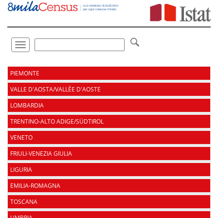
Vai
direttamente
a:
Contenuto
Ricerca
Toggle
navigation
.
PIEMONTE
VALLE D'AOSTA/VALLÉE D'AOSTE
LOMBARDIA
TRENTINO-ALTO ADIGE/SÜDTIROL
VENETO
FRIULI-VENEZIA GIULIA
LIGURIA
EMILIA-ROMAGNA
TOSCANA
UMBRIA