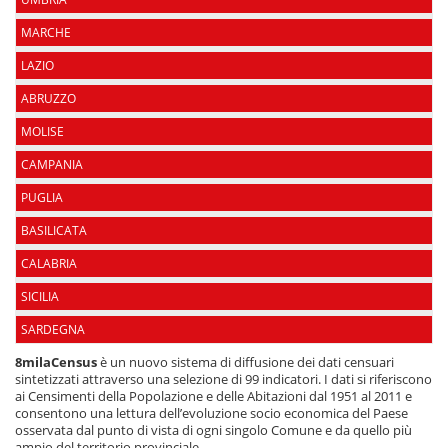
MARCHE
LAZIO
ABRUZZO
MOLISE
CAMPANIA
PUGLIA
BASILICATA
CALABRIA
SICILIA
SARDEGNA
8milaCensus
è un nuovo sistema di diffusione dei dati censuari
sintetizzati attraverso una selezione di 99 indicatori. I dati si riferiscono
ai Censimenti della Popolazione e delle Abitazioni dal 1951 al 2011 e
consentono una lettura dell’evoluzione socio economica del Paese
osservata dal punto di vista di ogni singolo Comune e da quello più
ampio del territorio provinciale.