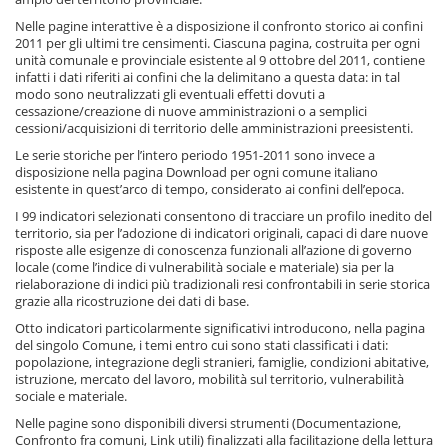
Nelle pagine interattive è a disposizione il confronto storico ai confini
2011 per gli ultimi tre censimenti. Ciascuna pagina, costruita per ogni
unità comunale e provinciale esistente al 9 ottobre del 2011, contiene
infatti i dati riferiti ai confini che la delimitano a questa data: in tal
modo sono neutralizzati gli eventuali effetti dovuti a
cessazione/creazione di nuove amministrazioni o a semplici
cessioni/acquisizioni di territorio delle amministrazioni preesistenti.
Le serie storiche per l’intero periodo 1951-2011 sono invece a
disposizione nella pagina Download per ogni comune italiano
esistente in quest’arco di tempo, considerato ai confini dell’epoca.
I 99 indicatori selezionati consentono di tracciare un profilo inedito del
territorio, sia per l’adozione di indicatori originali, capaci di dare nuove
risposte alle esigenze di conoscenza funzionali all’azione di governo
locale (come l’indice di vulnerabilità sociale e materiale) sia per la
rielaborazione di indici più tradizionali resi confrontabili in serie storica
grazie alla ricostruzione dei dati di base.
Otto indicatori particolarmente significativi introducono, nella pagina
del singolo Comune, i temi entro cui sono stati classificati i dati:
popolazione, integrazione degli stranieri, famiglie, condizioni abitative,
istruzione, mercato del lavoro, mobilità sul territorio, vulnerabilità
sociale e materiale.
Nelle pagine sono disponibili diversi strumenti (Documentazione,
Confronto fra comuni, Link utili) finalizzati alla facilitazione della lettura