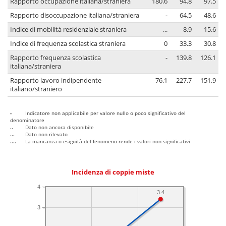
Rapporto occupazione italiana/straniera
180.6
94.8
97.5
Rapporto disoccupazione italiana/straniera
-
64.5
48.6
Indice di mobilità residenziale straniera
...
8.9
15.6
Indice di frequenza scolastica straniera
0
33.3
30.8
Rapporto frequenza scolastica
-
139.8
126.1
italiana/straniera
Rapporto lavoro indipendente
76.1
227.7
151.9
italiano/straniero
-
Indicatore non applicabile per valore nullo o poco significativo del
denominatore
..
Dato non ancora disponibile
...
Dato non rilevato
....
La mancanza o esiguità del fenomeno rende i valori non significativi
Incidenza di coppie miste
4
3.4
3