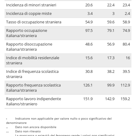
Incidenza di minori stranieri
20.6
22.4
23.4
Incidenza di coppie miste
3.4
3
2.4
Tasso di occupazione straniera
54.9
59.6
58.9
Rapporto occupazione
97.5
79.1
74.9
italiana/straniera
Rapporto disoccupazione
48.6
56.9
80.4
italiana/straniera
Indice di mobilità residenziale
15.6
17.3
16
straniera
Indice di frequenza scolastica
30.8
38.2
39.5
straniera
Rapporto frequenza scolastica
126.1
99.9
112.9
italiana/straniera
Rapporto lavoro indipendente
151.9
142.9
159.2
italiano/straniero
-
Indicatore non applicabile per valore nullo o poco significativo del
denominatore
..
Dato non ancora disponibile
...
Dato non rilevato
....
La mancanza o esiguità del fenomeno rende i valori non significativi