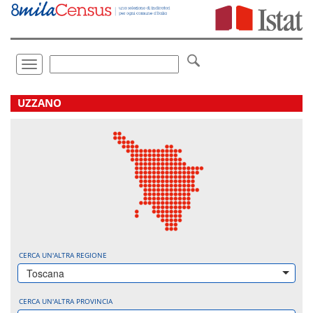
Vai
direttamente
a:
Contenuto
Ricerca
Toggle
navigation
.
UZZANO
CERCA UN'ALTRA REGIONE
Toscana
CERCA UN'ALTRA PROVINCIA