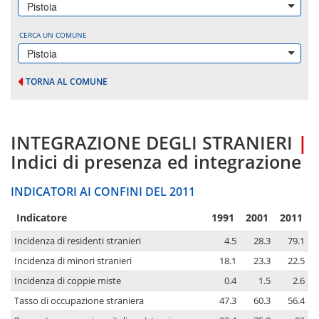
Pistoia
CERCA UN COMUNE
Pistoia
TORNA AL COMUNE
INTEGRAZIONE DEGLI STRANIERI
|
Indici di presenza ed integrazione
INDICATORI AI CONFINI DEL 2011
Indicatore
1991
2001
2011
Incidenza di residenti stranieri
4.5
28.3
79.1
Incidenza di minori stranieri
18.1
23.3
22.5
Incidenza di coppie miste
0.4
1.5
2.6
Tasso di occupazione straniera
47.3
60.3
56.4