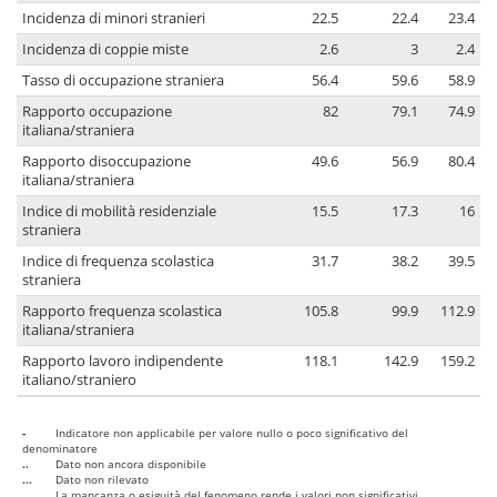
Incidenza di minori stranieri
22.5
22.4
23.4
Incidenza di coppie miste
2.6
3
2.4
Tasso di occupazione straniera
56.4
59.6
58.9
Rapporto occupazione
82
79.1
74.9
italiana/straniera
Rapporto disoccupazione
49.6
56.9
80.4
italiana/straniera
Indice di mobilità residenziale
15.5
17.3
16
straniera
Indice di frequenza scolastica
31.7
38.2
39.5
straniera
Rapporto frequenza scolastica
105.8
99.9
112.9
italiana/straniera
Rapporto lavoro indipendente
118.1
142.9
159.2
italiano/straniero
-
Indicatore non applicabile per valore nullo o poco significativo del
denominatore
..
Dato non ancora disponibile
...
Dato non rilevato
....
La mancanza o esiguità del fenomeno rende i valori non significativi