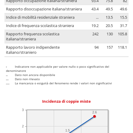
Rapporto occupazione italiana/straniera
93.4
75.8
82
Rapporto disoccupazione italiana/straniera
43.4
49.5
49.6
Indice di mobilità residenziale straniera
...
13.5
15.5
Indice di frequenza scolastica straniera
19.2
20.5
31.7
Rapporto frequenza scolastica
242
130
105.8
italiana/straniera
Rapporto lavoro indipendente
94
157
118.1
italiano/straniero
-
Indicatore non applicabile per valore nullo o poco significativo del
denominatore
..
Dato non ancora disponibile
...
Dato non rilevato
....
La mancanza o esiguità del fenomeno rende i valori non significativi
Incidenza di coppie miste
3
2.6
2
1.5