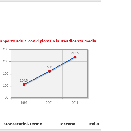
apporto adulti con diploma o laurea/licenza media
250
218.5
200
159.5
150
104.5
100
50
1991
2001
2011
Montecatini-Terme
Toscana
Italia