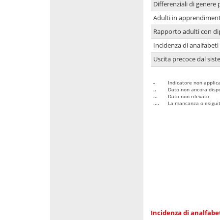
Differenziali di genere 
Adulti in apprendime
Rapporto adulti con di
Incidenza di analfabeti
Uscita precoce dal sist
-
Indicatore non applica
..
Dato non ancora dispo
...
Dato non rilevato
....
La mancanza o esiguità
Incidenza di analfabe