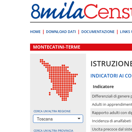
Vai
direttamente
a:
Contenuto
Ricerca
HOME
DOWNLOAD DATI
DOCUMENTAZIONE
LINKS 
.
MONTECATINI-TERME
ISTRUZION
INDICATORI AI CO
Indicatore
Differenziali di genere 
Adulti in apprendime
CERCA UN'ALTRA REGIONE
Rapporto adulti con di
Toscana
Incidenza di analfabeti
Uscita precoce dal sist
CERCA UN'ALTRA PROVINCIA