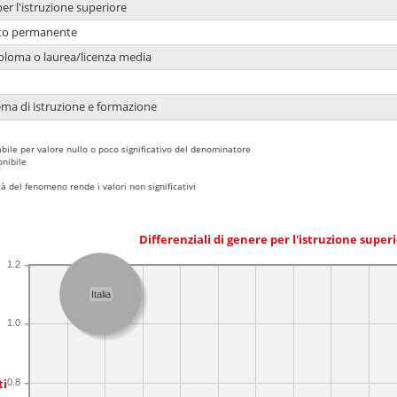
per l'istruzione superiore
nto permanente
ploma o laurea/licenza media
ema di istruzione e formazione
bile per valore nullo o poco significativo del denominatore
nibile
 del fenomeno rende i valori non significativi
Differenziali di genere per l'istruzione super
1.2
Italia
1.0
ti
0.8