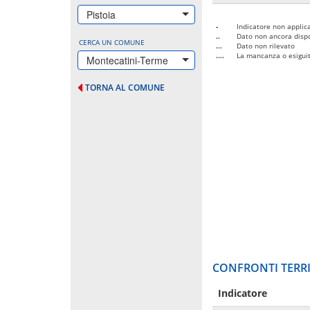
Pistoia
-
Indicatore non applica
..
Dato non ancora dispo
CERCA UN COMUNE
...
Dato non rilevato
....
La mancanza o esiguità
Montecatini-Terme
TORNA AL COMUNE
CONFRONTI TERRI
Indicatore