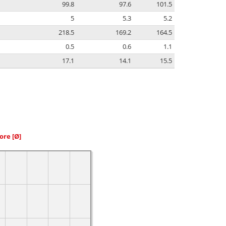
99.8
97.6
101.5
5
5.3
5.2
218.5
169.2
164.5
0.5
0.6
1.1
17.1
14.1
15.5
iore
[Ø]