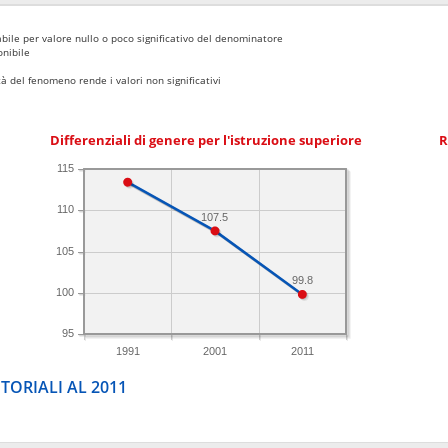
bile per valore nullo o poco significativo del denominatore
nibile
 del fenomeno rende i valori non significativi
Differenziali di genere per l'istruzione superiore
R
115
110
107.5
105
99.8
100
95
1991
2001
2011
TORIALI AL 2011