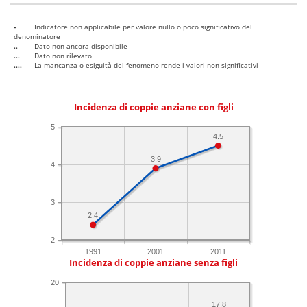
-
Indicatore non applicabile per valore nullo o poco significativo del
denominatore
..
Dato non ancora disponibile
...
Dato non rilevato
....
La mancanza o esiguità del fenomeno rende i valori non significativi
Incidenza di coppie anziane con figli
5
4.5
3.9
4
3
2.4
2
1991
2001
2011
Incidenza di coppie anziane senza figli
20
17.8