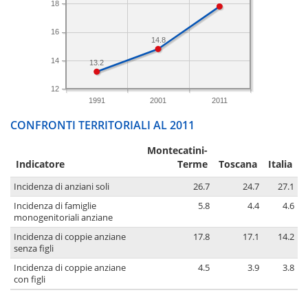
18
16
14.8
14
13.2
12
1991
2001
2011
CONFRONTI TERRITORIALI AL 2011
Montecatini-
Indicatore
Terme
Toscana
Italia
Incidenza di anziani soli
26.7
24.7
27.1
Incidenza di famiglie
5.8
4.4
4.6
monogenitoriali anziane
Incidenza di coppie anziane
17.8
17.1
14.2
senza figli
Incidenza di coppie anziane
4.5
3.9
3.8
con figli