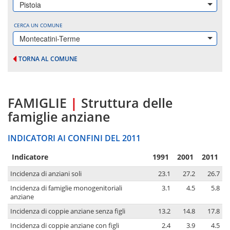
Pistoia
CERCA UN COMUNE
Montecatini-Terme
TORNA AL COMUNE
FAMIGLIE
|
Struttura delle
famiglie anziane
INDICATORI AI CONFINI DEL 2011
Indicatore
1991
2001
2011
Incidenza di anziani soli
23.1
27.2
26.7
Incidenza di famiglie monogenitoriali
3.1
4.5
5.8
anziane
Incidenza di coppie anziane senza figli
13.2
14.8
17.8
Incidenza di coppie anziane con figli
2.4
3.9
4.5