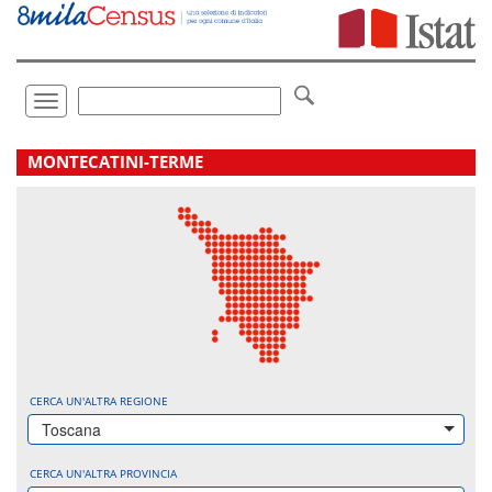
Vai
direttamente
a:
Contenuto
Ricerca
Toggle
navigation
.
MONTECATINI-TERME
CERCA UN'ALTRA REGIONE
Toscana
CERCA UN'ALTRA PROVINCIA