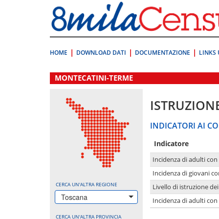
Vai
direttamente
a:
Contenuto
Ricerca
HOME
DOWNLOAD DATI
DOCUMENTAZIONE
LINKS 
.
MONTECATINI-TERME
ISTRUZION
INDICATORI AI CO
Indicatore
Incidenza di adulti con
Incidenza di giovani co
CERCA UN'ALTRA REGIONE
Livello di istruzione de
Toscana
Incidenza di adulti con
CERCA UN'ALTRA PROVINCIA