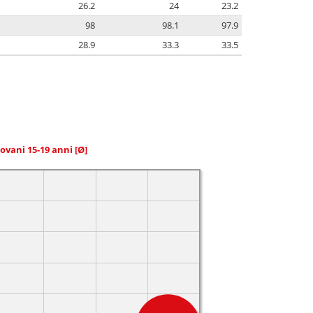
26.2
24
23.2
98
98.1
97.9
28.9
33.3
33.5
giovani 15-19 anni
[Ø]