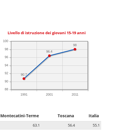
Livello di istruzione dei giovani 15-19 anni
100
98
98
96.4
96
94
92
90.7
90
88
1991
2001
2011
Montecatini-Terme
Toscana
Italia
63.1
56.4
55.1