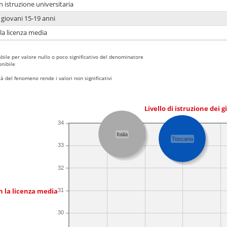
n istruzione universitaria
i giovani 15-19 anni
 la licenza media
bile per valore nullo o poco significativo del denominatore
nibile
 del fenomeno rende i valori non significativi
Livello di istruzione dei 
34
Italia
Toscana
33
32
n la licenza media
31
30