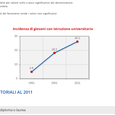
bile per valore nullo o poco significativo del denominatore
nibile
 del fenomeno rende i valori non significativi
Incidenza di giovani con istruzione universitaria
30
26.2
18.2
20
10
4.8
0
1991
2001
2011
TORIALI AL 2011
 diploma o laurea