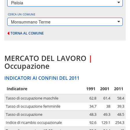
Pistoia
CERCA UN COMUNE
Monsummano Terme
TORNA AL COMUNE
MERCATO DEL LAVORO
|
Occupazione
INDICATORI AI CONFINI DEL 2011
Indicatore
1991
2001
2011
Tasso di occupazione maschile
62.8
61.4
58.4
Tasso di occupazione femminile
34.7
38
39.3
Tasso di occupazione
48.3
49.3
48.5
Indice di ricambio occupazionale
92.6
129.1
254.3