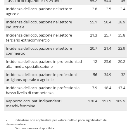
Tasso di occupazione 15-29 anni
55.2
54.4
45
Incidenza dell'occupazione nel settore
2.8
2.5
2.4
agricolo
Incidenza dell'occupazione nel settore
55.1
50.4
38.9
industriale
Incidenza dell'occupazione nel settore
21.3
25.7
35.8
terziario extracommercio
Incidenza dell'occupazione nel settore
20.7
21.4
22.9
commercio
Incidenza dell'occupazione in professioni ad
12
25.6
20.2
alta-media specializzazione
Incidenza dell'occupazione in professioni
56
34.9
32
artigiane, operaie o agricole
Incidenza dell'occupazione in professioni a
7.9
18.4
17.4
basso livello di competenza
Rapporto occupati indipendenti
128.4
157.5
169.9
maschi/femmine
-
Indicatore non applicabile per valore nullo o poco significativo del
denominatore
..
Dato non ancora disponibile