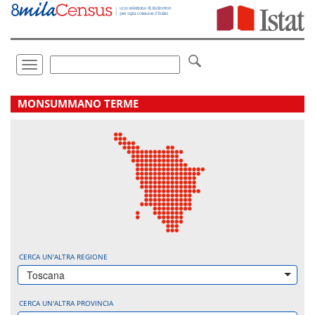
Vai
direttamente
a:
Contenuto
Ricerca
Toggle
navigation
.
MONSUMMANO TERME
CERCA UN'ALTRA REGIONE
Toscana
CERCA UN'ALTRA PROVINCIA