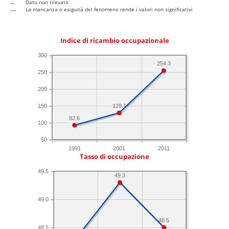
...
Dato non rilevato
....
La mancanza o esiguità del fenomeno rende i valori non significativi
Indice di ricambio occupazionale
300
254.3
250
200
150
129.1
92.6
100
50
1991
2001
2011
Tasso di occupazione
49.5
49.3
49.0
48.5
48.5