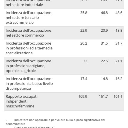
nel settore industriale
Incidenza dell'occupazione
35.8
46.8
48.6
nel settore terziario
extracommercio
Incidenza dell'occupazione
22.9
20.9
18.8
nel settore commercio
Incidenza dell'occupazione
20.2
31.5
31.7
in professioni ad alta-media
specializzazione
Incidenza dell'occupazione
32
22.5
21.1
in professioni artigiane,
operaie o agricole
Incidenza dell'occupazione
17.4
14.8
16.2
in professioni a basso livello
di competenza
Rapporto occupati
169.9
161.7
161.1
indipendenti
maschi/femmine
-
Indicatore non applicabile per valore nullo o poco significativo del
denominatore
..
Dato non ancora disponibile