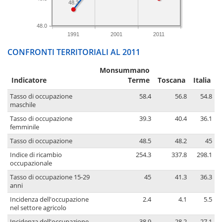
48.3
48.0
1991
2001
2011
CONFRONTI TERRITORIALI AL 2011
Monsummano
Indicatore
Terme
Toscana
Italia
Tasso di occupazione
58.4
56.8
54.8
maschile
Tasso di occupazione
39.3
40.4
36.1
femminile
Tasso di occupazione
48.5
48.2
45
Indice di ricambio
254.3
337.8
298.1
occupazionale
Tasso di occupazione 15-29
45
41.3
36.3
anni
Incidenza dell'occupazione
2.4
4.1
5.5
nel settore agricolo
Incidenza dell'occupazione
38.9
28.2
27.1