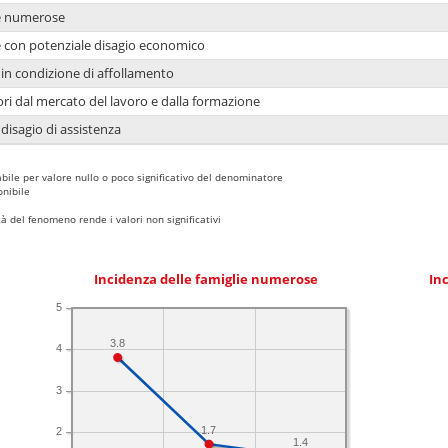
ie numerose
ie con potenziale disagio economico
in condizione di affollamento
ori dal mercato del lavoro e dalla formazione
 disagio di assistenza
bile per valore nullo o poco significativo del denominatore
nibile
 del fenomeno rende i valori non significativi
Incidenza delle famiglie numerose
Inc
5
3.8
4
3
1.7
2
1.4