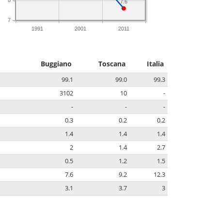
7.6
7
1991
2001
2011
Buggiano
Toscana
Italia
99.1
99.0
99.3
3102
10
-
-
-
-
0.3
0.2
0.2
1.4
1.4
1.4
2
1.4
2.7
0.5
1.2
1.5
7.6
9.2
12.3
3.1
3.7
3