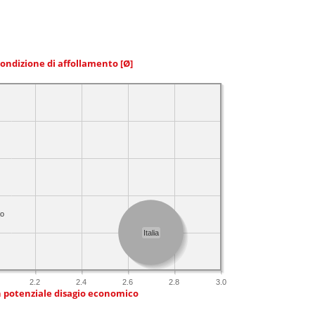
condizione di affollamento
[Ø]
no
Italia
2.2
2.4
2.6
2.8
3.0
n potenziale disagio economico