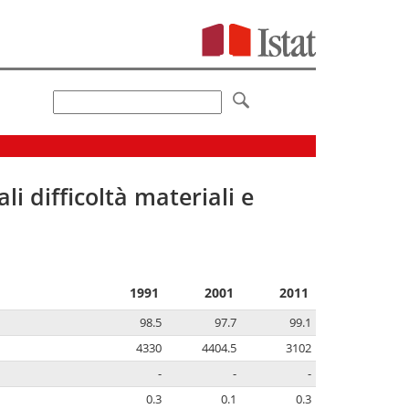
li difficoltà materiali e
1991
2001
2011
98.5
97.7
99.1
4330
4404.5
3102
-
-
-
0.3
0.1
0.3