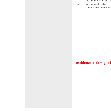
..
Dato non ancora dispo
...
Dato non rilevato
....
La mancanza o esiguità
Incidenza di famiglie 