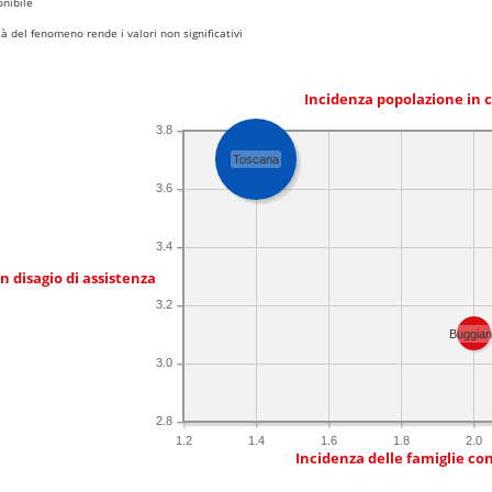
nibile
 del fenomeno rende i valori non significativi
Incidenza popolazione in 
3.8
Toscana
3.6
3.4
in disagio di assistenza
3.2
Buggia
3.0
2.8
1.2
1.4
1.6
1.8
2.0
Incidenza delle famiglie co