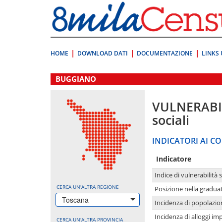
Vai
direttamente
a:
Contenuto
Ricerca
HOME
DOWNLOAD DATI
DOCUMENTAZIONE
LINKS 
.
BUGGIANO
VULNERABI
sociali
INDICATORI AI CO
Indicatore
Indice di vulnerabilità 
CERCA UN'ALTRA REGIONE
Posizione nella graduat
Toscana
Incidenza di popolazio
Incidenza di alloggi im
CERCA UN'ALTRA PROVINCIA