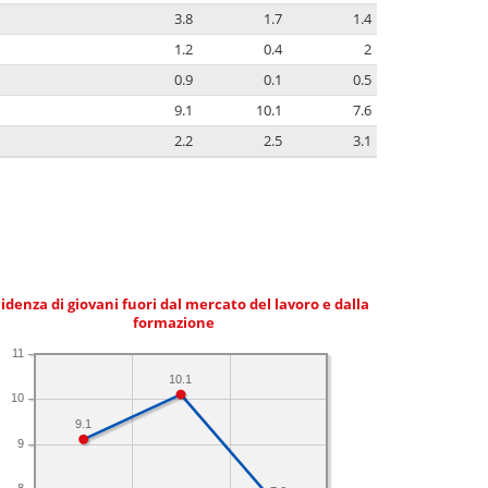
3.8
1.7
1.4
1.2
0.4
2
0.9
0.1
0.5
9.1
10.1
7.6
2.2
2.5
3.1
idenza di giovani fuori dal mercato del lavoro e dalla
formazione
11
10.1
10
9.1
9
8