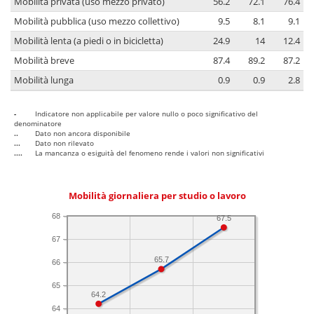
Mobilità privata (uso mezzo privato)
56.2
72.1
76.4
Mobilità pubblica (uso mezzo collettivo)
9.5
8.1
9.1
Mobilità lenta (a piedi o in bicicletta)
24.9
14
12.4
Mobilità breve
87.4
89.2
87.2
Mobilità lunga
0.9
0.9
2.8
-
Indicatore non applicabile per valore nullo o poco significativo del
denominatore
..
Dato non ancora disponibile
...
Dato non rilevato
....
La mancanza o esiguità del fenomeno rende i valori non significativi
Mobilità giornaliera per studio o lavoro
68
67.5
67
65.7
66
65
64.2
64