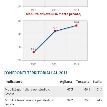
63
1991
2001
2011
Mobilità privata (uso mezzo privato)
80
76.4
72.1
70
60
56.2
50
1991
2001
2011
CONFRONTI TERRITORIALI AL 2011
Indicatore
Agliana
Toscana
Italia
Mobilità giornaliera per studio o
67.5
66.1
61.4
lavoro
Mobilità fuori comune per studio o
39.2
25.6
24.2
lavoro