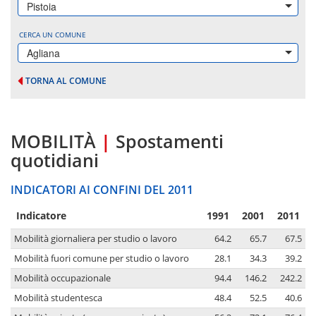
Pistoia
CERCA UN COMUNE
Agliana
TORNA AL COMUNE
MOBILITÀ
|
Spostamenti
quotidiani
INDICATORI AI CONFINI DEL 2011
Indicatore
1991
2001
2011
Mobilità giornaliera per studio o lavoro
64.2
65.7
67.5
Mobilità fuori comune per studio o lavoro
28.1
34.3
39.2
Mobilità occupazionale
94.4
146.2
242.2
Mobilità studentesca
48.4
52.5
40.6