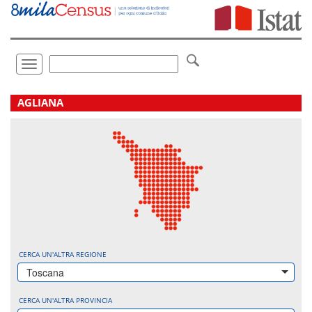
Vai
direttamente
a:
Contenuto
Ricerca
Toggle
navigation
.
AGLIANA
CERCA UN'ALTRA REGIONE
Toscana
CERCA UN'ALTRA PROVINCIA