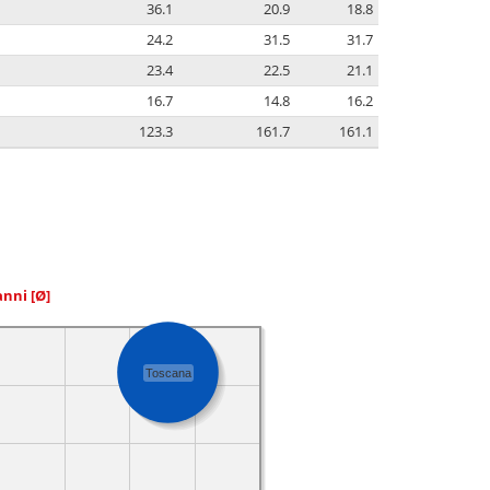
36.1
20.9
18.8
24.2
31.5
31.7
23.4
22.5
21.1
16.7
14.8
16.2
123.3
161.7
161.1
 anni
[Ø]
Toscana