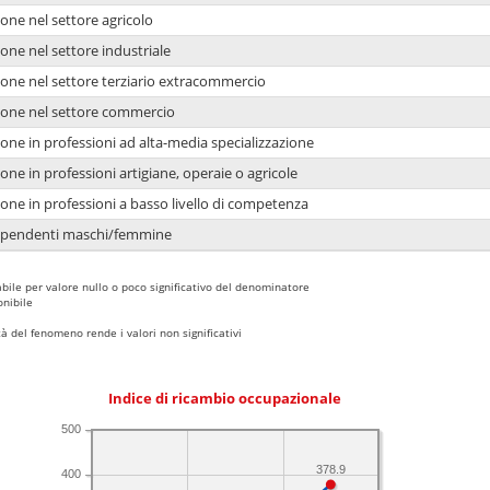
one nel settore agricolo
one nel settore industriale
ione nel settore terziario extracommercio
ione nel settore commercio
one in professioni ad alta-media specializzazione
one in professioni artigiane, operaie o agricole
one in professioni a basso livello di competenza
dipendenti maschi/femmine
bile per valore nullo o poco significativo del denominatore
nibile
 del fenomeno rende i valori non significativi
Indice di ricambio occupazionale
500
378.9
400