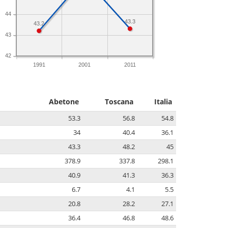
44
43.3
43.2
43
42
1991
2001
2011
Abetone
Toscana
Italia
53.3
56.8
54.8
34
40.4
36.1
43.3
48.2
45
378.9
337.8
298.1
40.9
41.3
36.3
6.7
4.1
5.5
20.8
28.2
27.1
36.4
46.8
48.6