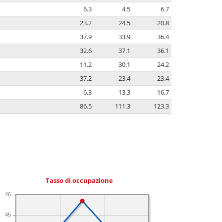
6.3
4.5
6.7
23.2
24.5
20.8
37.9
33.9
36.4
32.6
37.1
36.1
11.2
30.1
24.2
37.2
23.4
23.4
6.3
13.3
16.7
86.5
111.3
123.3
Tasso di occupazione
46
45