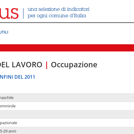
UTILI
DEL LAVORO
|
Occupazione
NFINI DEL 2011
maschile
femminile
upazionale
5-29 anni