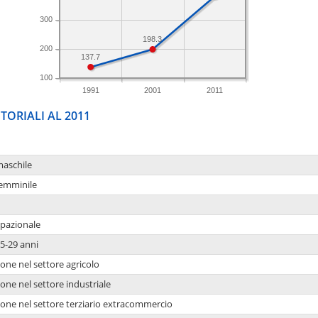
300
198.3
200
137.7
100
1991
2001
2011
TORIALI AL 2011
maschile
femminile
upazionale
5-29 anni
one nel settore agricolo
one nel settore industriale
ione nel settore terziario extracommercio