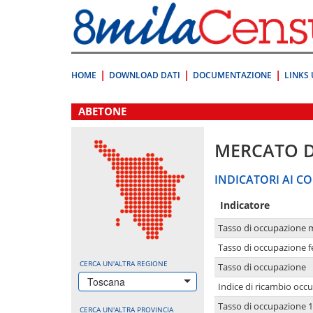
Vai
direttamente
a:
Contenuto
Ricerca
HOME
DOWNLOAD DATI
DOCUMENTAZIONE
LINKS 
.
ABETONE
MERCATO 
INDICATORI AI CO
Indicatore
Tasso di occupazione 
Tasso di occupazione 
CERCA UN'ALTRA REGIONE
Tasso di occupazione
Toscana
Indice di ricambio occ
Tasso di occupazione 1
CERCA UN'ALTRA PROVINCIA