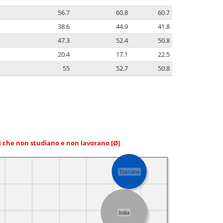
56.7
60.8
60.7
38.6
44.9
41.8
47.3
52.4
50.8
20.4
17.1
22.5
55
52.7
50.8
ni che non studiano e non lavorano
[Ø]
Toscana
Italia