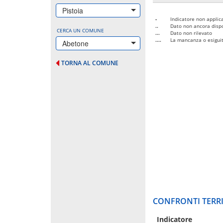
Pistoia
-
Indicatore non applica
..
Dato non ancora dispo
CERCA UN COMUNE
...
Dato non rilevato
....
La mancanza o esiguità
Abetone
TORNA AL COMUNE
CONFRONTI TERRI
Indicatore