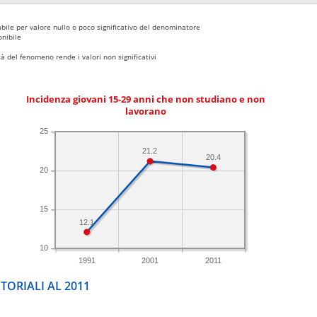
bile per valore nullo o poco significativo del denominatore
nibile
 del fenomeno rende i valori non significativi
Incidenza giovani 15-29 anni che non studiano e non
lavorano
25
21.2
20.4
20
15
12.1
10
1991
2001
2011
TORIALI AL 2011