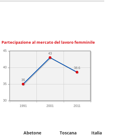
Partecipazione al mercato del lavoro femminile
45
43
40
38.6
35
35
30
1991
2001
2011
Abetone
Toscana
Italia