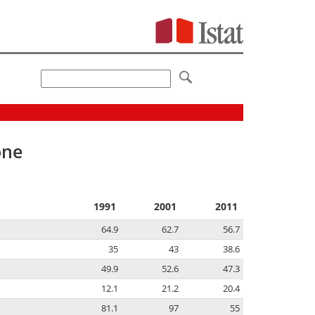
one
1991
2001
2011
64.9
62.7
56.7
35
43
38.6
49.9
52.6
47.3
12.1
21.2
20.4
81.1
97
55