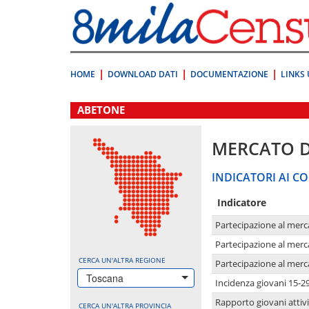
Vai
direttamente
a:
Contenuto
Ricerca
HOME
DOWNLOAD DATI
DOCUMENTAZIONE
LINKS 
.
ABETONE
MERCATO 
INDICATORI AI CO
Indicatore
Partecipazione al merc
Partecipazione al merc
CERCA UN'ALTRA REGIONE
Partecipazione al merc
Toscana
Incidenza giovani 15-2
Rapporto giovani attivi
CERCA UN'ALTRA PROVINCIA