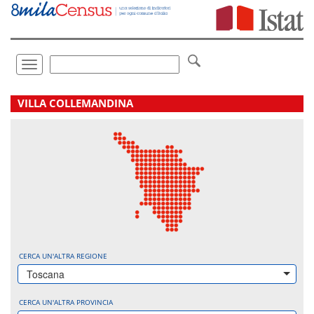
Vai
direttamente
a:
Contenuto
Ricerca
Toggle
navigation
.
VILLA COLLEMANDINA
CERCA UN'ALTRA REGIONE
Toscana
CERCA UN'ALTRA PROVINCIA