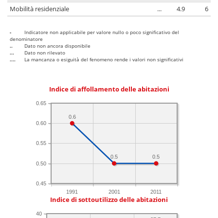
Mobilità residenziale
...
4.9
6
-
Indicatore non applicabile per valore nullo o poco significativo del
denominatore
..
Dato non ancora disponibile
...
Dato non rilevato
....
La mancanza o esiguità del fenomeno rende i valori non significativi
Indice di affollamento delle abitazioni
0.65
0.6
0.60
0.55
0.5
0.5
0.50
0.45
1991
2001
2011
Indice di sottoutilizzo delle abitazioni
40