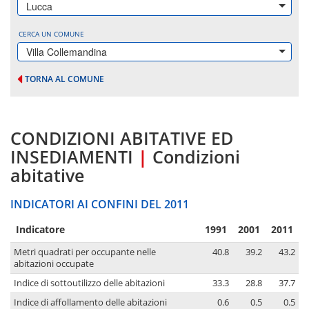
Lucca
CERCA UN COMUNE
Villa Collemandina
TORNA AL COMUNE
CONDIZIONI ABITATIVE ED
INSEDIAMENTI
|
Condizioni
abitative
INDICATORI AI CONFINI DEL 2011
Indicatore
1991
2001
2011
Metri quadrati per occupante nelle
40.8
39.2
43.2
abitazioni occupate
Indice di sottoutilizzo delle abitazioni
33.3
28.8
37.7
Indice di affollamento delle abitazioni
0.6
0.5
0.5