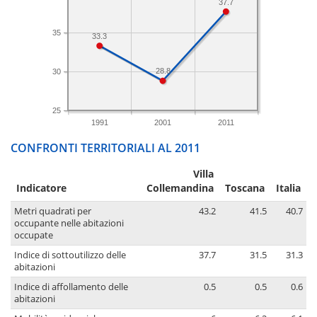
37.7
35
33.3
28.8
30
25
1991
2001
2011
CONFRONTI TERRITORIALI AL 2011
Villa
Indicatore
Collemandina
Toscana
Italia
Metri quadrati per
43.2
41.5
40.7
occupante nelle abitazioni
occupate
Indice di sottoutilizzo delle
37.7
31.5
31.3
abitazioni
Indice di affollamento delle
0.5
0.5
0.6
abitazioni