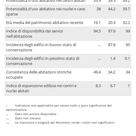
Potenzialità d'uso abitativo nei centri abitati
33.9
39.5
39.2
Potenzialità d'uso abitativo nei nuclei e case
38
44.2
39.7
sparse
Età media del patrimonio abitativo recente
16.1
20.3
32.2
Indice di disponibilità dei servizi
94.5
97.9
99
nell'abitazione
Incidenza degli edifici in buono stato di
...
87.8
95
conservazione
Incidenza degli edifici in pessimo stato di
...
1.4
0.1
conservazione
Consistenza delle abitazioni storiche
49.4
34.2
34
occupate
Indice di espansione edilizia nei centri e
8.3
6.7
1
nuclei abitati
-
Indicatore non applicabile per valore nullo o poco significativo del
denominatore
..
Dato non ancora disponibile
...
Dato non rilevato
....
La mancanza o esiguità del fenomeno rende i valori non significativi