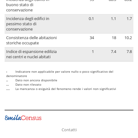
buono stato di
conservazione
Incidenza degli edifici in
0.1
1.1
1.7
pessimo stato di
conservazione
Consistenza delle abitazioni
34
18
10.2
storiche occupate
Indice di espansione edilizia
1
7.4
7.8
nei centri e nuclei abitati
-
Indicatore non applicabile per valore nullo o poco significativo del
denominatore
..
Dato non ancora disponibile
...
Dato non rilevato
....
La mancanza o esiguità del fenomeno rende i valori non significativi
Contatti