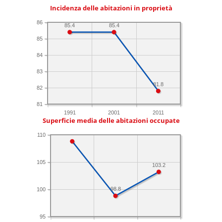
Incidenza delle abitazioni in proprietà
86
85.4
85.4
85
84
83
81.8
82
81
1991
2001
2011
Superficie media delle abitazioni occupate
110
105
103.2
98.8
100
95