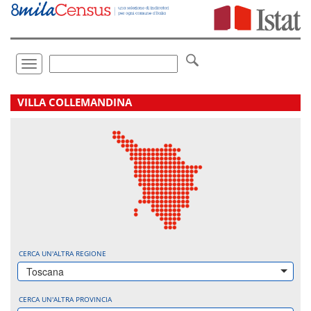
Vai
direttamente
a:
Contenuto
Ricerca
Toggle
navigation
.
VILLA COLLEMANDINA
CERCA UN'ALTRA REGIONE
Toscana
CERCA UN'ALTRA PROVINCIA