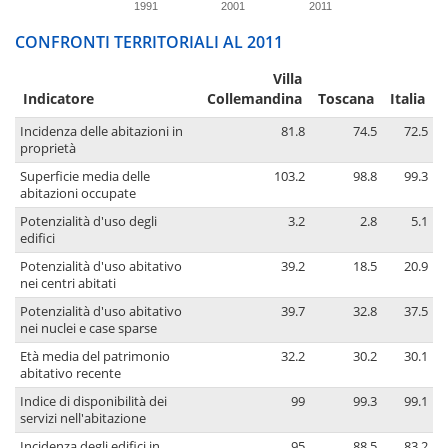
1991
2001
2011
CONFRONTI TERRITORIALI AL 2011
Villa
Indicatore
Collemandina
Toscana
Italia
Incidenza delle abitazioni in
81.8
74.5
72.5
proprietà
Superficie media delle
103.2
98.8
99.3
abitazioni occupate
Potenzialità d'uso degli
3.2
2.8
5.1
edifici
Potenzialità d'uso abitativo
39.2
18.5
20.9
nei centri abitati
Potenzialità d'uso abitativo
39.7
32.8
37.5
nei nuclei e case sparse
Età media del patrimonio
32.2
30.2
30.1
abitativo recente
Indice di disponibilità dei
99
99.3
99.1
servizi nell'abitazione
Incidenza degli edifici in
95
88.5
83.2