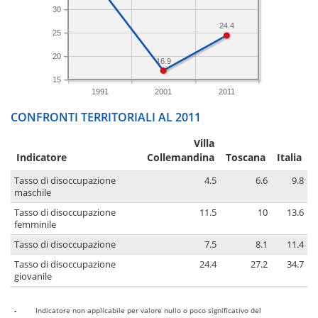
30
24.4
25
20
16.9
15
1991
2001
2011
CONFRONTI TERRITORIALI AL 2011
Villa
Indicatore
Collemandina
Toscana
Italia
Tasso di disoccupazione
4.5
6.6
9.8
maschile
Tasso di disoccupazione
11.5
10
13.6
femminile
Tasso di disoccupazione
7.5
8.1
11.4
Tasso di disoccupazione
24.4
27.2
34.7
giovanile
-
Indicatore non applicabile per valore nullo o poco significativo del