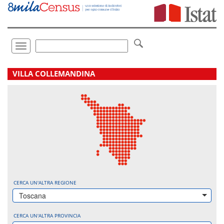
Vai
direttamente
a:
Contenuto
Ricerca
Toggle
navigation
.
VILLA COLLEMANDINA
CERCA UN'ALTRA REGIONE
Toscana
CERCA UN'ALTRA PROVINCIA