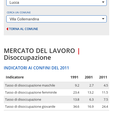
Lucca
CERCA UN COMUNE
Villa Collemandina
TORNA AL COMUNE
MERCATO DEL LAVORO
|
Disoccupazione
INDICATORI AI CONFINI DEL 2011
Indicatore
1991
2001
2011
Tasso di disoccupazione maschile
9.2
2.7
4.5
Tasso di disoccupazione femminile
23.4
13.2
11.5
Tasso di disoccupazione
13.8
6.3
7.5
Tasso di disoccupazione giovanile
34.6
16.9
24.4