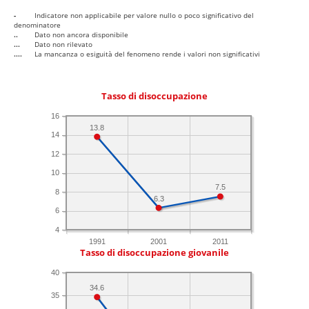
-
Indicatore non applicabile per valore nullo o poco significativo del
denominatore
..
Dato non ancora disponibile
...
Dato non rilevato
....
La mancanza o esiguità del fenomeno rende i valori non significativi
Tasso di disoccupazione
16
13.8
14
12
10
7.5
8
6.3
6
4
1991
2001
2011
Tasso di disoccupazione giovanile
40
34.6
35