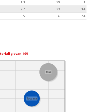
1.3
0.9
1
2.7
3.3
3.4
5
6
7.4
toriali giovani
[Ø]
Italia
Toscana