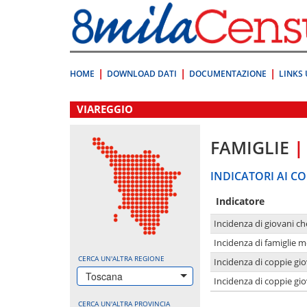
Vai
direttamente
a:
Contenuto
Ricerca
HOME
DOWNLOAD DATI
DOCUMENTAZIONE
LINKS 
.
VIAREGGIO
FAMIGLIE
|
INDICATORI AI CO
Indicatore
Incidenza di giovani ch
Incidenza di famiglie m
CERCA UN'ALTRA REGIONE
Incidenza di coppie giov
Toscana
Incidenza di coppie giov
CERCA UN'ALTRA PROVINCIA