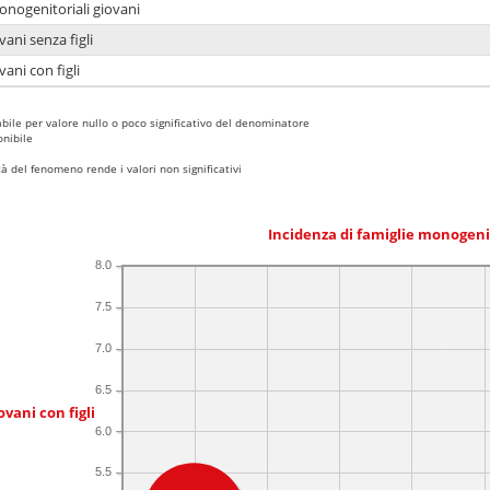
onogenitoriali giovani
ani senza figli
ani con figli
bile per valore nullo o poco significativo del denominatore
nibile
 del fenomeno rende i valori non significativi
Incidenza di famiglie monogeni
8.0
7.5
7.0
6.5
ovani con figli
6.0
5.5