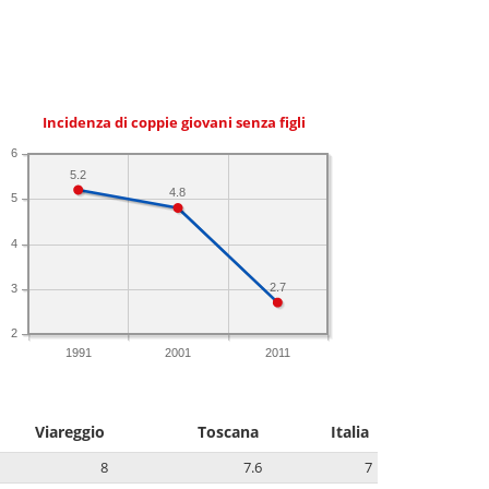
Incidenza di coppie giovani senza figli
6
5.2
4.8
5
4
2.7
3
2
1991
2001
2011
Viareggio
Toscana
Italia
8
7.6
7