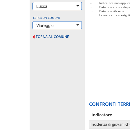
-
Indicatore non applica
Lucca
..
Dato non ancora dispo
...
Dato non rilevato
....
La mancanza o esiguità
CERCA UN COMUNE
Viareggio
TORNA AL COMUNE
CONFRONTI TERRI
Indicatore
Incidenza di giovani ch