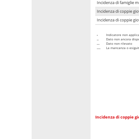
Incidenza di famiglie m
Incidenza di coppie giov
Incidenza di coppie giov
-
Indicatore non applica
..
Dato non ancora dispo
...
Dato non rilevato
....
La mancanza o esiguità
Incidenza di coppie gi