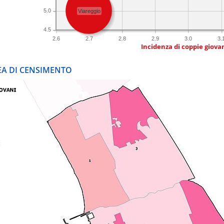
5.0
Viareggio
4.5
2.6
2.7
2.8
2.9
3.0
3.
Incidenza di coppie giovan
REA DI CENSIMENTO