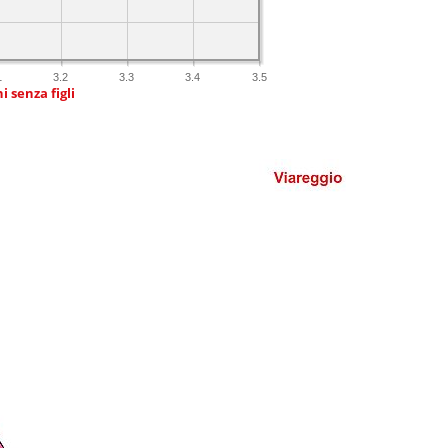
1
3.2
3.3
3.4
3.5
i senza figli