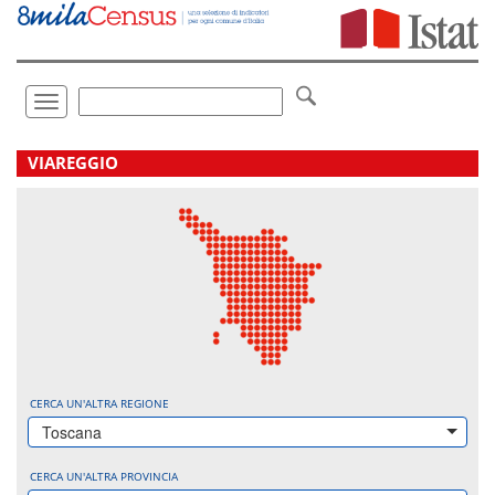
Vai
direttamente
a:
Contenuto
Ricerca
Toggle
navigation
.
VIAREGGIO
CERCA UN'ALTRA REGIONE
Toscana
CERCA UN'ALTRA PROVINCIA