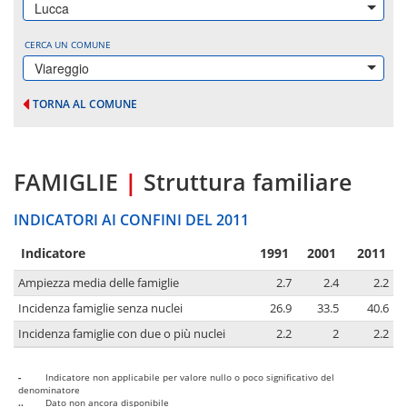
Lucca
CERCA UN COMUNE
Viareggio
TORNA AL COMUNE
FAMIGLIE
|
Struttura familiare
INDICATORI AI CONFINI DEL 2011
Indicatore
1991
2001
2011
Ampiezza media delle famiglie
2.7
2.4
2.2
Incidenza famiglie senza nuclei
26.9
33.5
40.6
Incidenza famiglie con due o più nuclei
2.2
2
2.2
-
Indicatore non applicabile per valore nullo o poco significativo del
denominatore
..
Dato non ancora disponibile