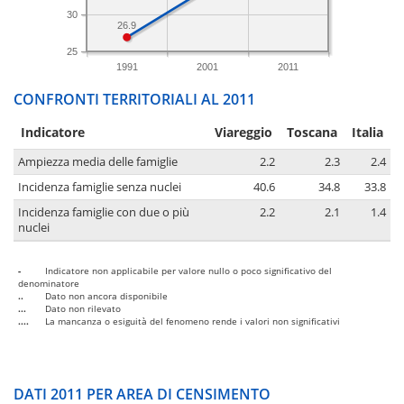
30
26.9
25
1991
2001
2011
CONFRONTI TERRITORIALI AL 2011
Indicatore
Viareggio
Toscana
Italia
Ampiezza media delle famiglie
2.2
2.3
2.4
Incidenza famiglie senza nuclei
40.6
34.8
33.8
Incidenza famiglie con due o più
2.2
2.1
1.4
nuclei
-
Indicatore non applicabile per valore nullo o poco significativo del
denominatore
..
Dato non ancora disponibile
...
Dato non rilevato
....
La mancanza o esiguità del fenomeno rende i valori non significativi
DATI 2011 PER AREA DI CENSIMENTO