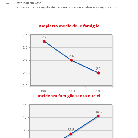
...
Dato non rilevato
....
La mancanza o esiguità del fenomeno rende i valori non significativi
Ampiezza media delle famiglie
2.8
2.7
2.6
2.4
2.4
2.2
2.2
2.0
1991
2001
2011
Incidenza famiglie senza nuclei
45
40.6
40
33.5
35