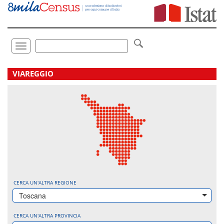
Vai
direttamente
a:
Contenuto
Ricerca
Toggle
navigation
.
VIAREGGIO
CERCA UN'ALTRA REGIONE
Toscana
CERCA UN'ALTRA PROVINCIA