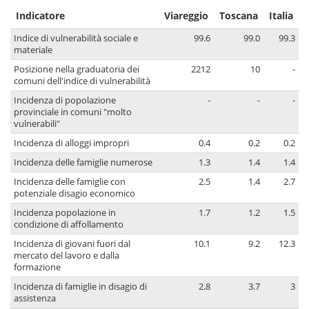
Indicatore
Viareggio
Toscana
Italia
Indice di vulnerabilità sociale e
99.6
99.0
99.3
materiale
Posizione nella graduatoria dei
2212
10
-
comuni dell'indice di vulnerabilità
Incidenza di popolazione
-
-
-
provinciale in comuni "molto
vulnerabili"
Incidenza di alloggi impropri
0.4
0.2
0.2
Incidenza delle famiglie numerose
1.3
1.4
1.4
Incidenza delle famiglie con
2.5
1.4
2.7
potenziale disagio economico
Incidenza popolazione in
1.7
1.2
1.5
condizione di affollamento
Incidenza di giovani fuori dal
10.1
9.2
12.3
mercato del lavoro e dalla
formazione
Incidenza di famiglie in disagio di
2.8
3.7
3
assistenza