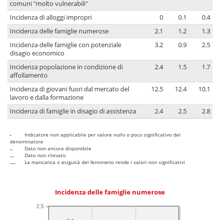
comuni "molto vulnerabili"
Incidenza di alloggi impropri
0
0.1
0.4
Incidenza delle famiglie numerose
2.1
1.2
1.3
Incidenza delle famiglie con potenziale
3.2
0.9
2.5
disagio economico
Incidenza popolazione in condizione di
2.4
1.5
1.7
affollamento
Incidenza di giovani fuori dal mercato del
12.5
12.4
10.1
lavoro e dalla formazione
Incidenza di famiglie in disagio di assistenza
2.4
2.5
2.8
-
Indicatore non applicabile per valore nullo o poco significativo del
denominatore
..
Dato non ancora disponibile
...
Dato non rilevato
....
La mancanza o esiguità del fenomeno rende i valori non significativi
Incidenza delle famiglie numerose
2.5