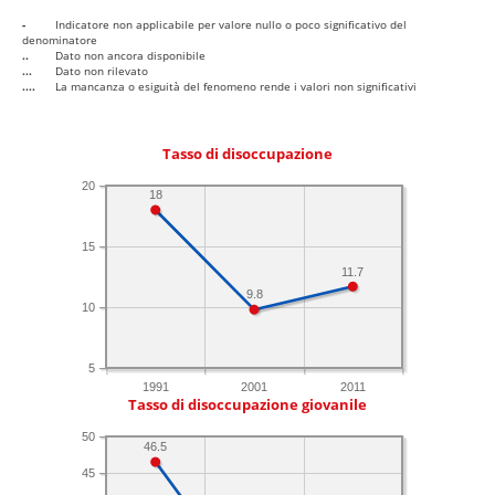
-
Indicatore non applicabile per valore nullo o poco significativo del
denominatore
..
Dato non ancora disponibile
...
Dato non rilevato
....
La mancanza o esiguità del fenomeno rende i valori non significativi
Tasso di disoccupazione
20
18
15
11.7
9.8
10
5
1991
2001
2011
Tasso di disoccupazione giovanile
50
46.5
45