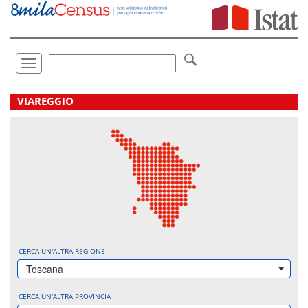
Vai
direttamente
a:
Contenuto
Ricerca
Toggle
navigation
.
VIAREGGIO
CERCA UN'ALTRA REGIONE
Toscana
CERCA UN'ALTRA PROVINCIA