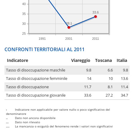
40
33.6
35
28.1
30
25
1991
2001
2011
CONFRONTI TERRITORIALI AL 2011
Indicatore
Viareggio
Toscana
Italia
Tasso di disoccupazione maschile
9.8
6.6
9.8
Tasso di disoccupazione femminile
14
10
13.6
Tasso di disoccupazione
11.7
8.1
11.4
Tasso di disoccupazione giovanile
33.6
27.2
34.7
-
Indicatore non applicabile per valore nullo o poco significativo del
denominatore
..
Dato non ancora disponibile
...
Dato non rilevato
....
La mancanza o esiguità del fenomeno rende i valori non significativi