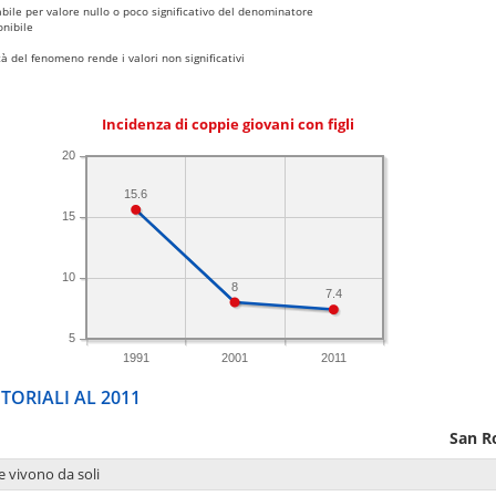
bile per valore nullo o poco significativo del denominatore
nibile
 del fenomeno rende i valori non significativi
Incidenza di coppie giovani con figli
20
15.6
15
10
8
7.4
5
1991
2001
2011
TORIALI AL 2011
San R
e vivono da soli