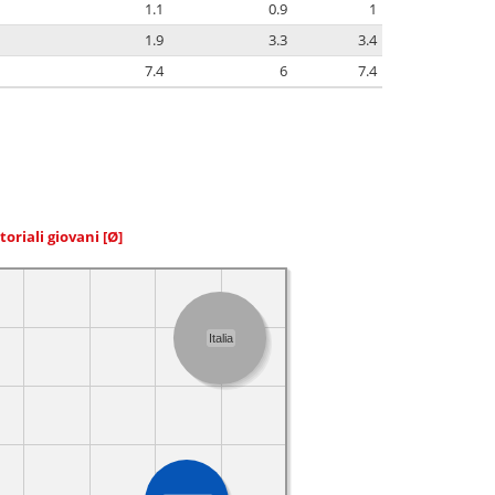
1.1
0.9
1
1.9
3.3
3.4
7.4
6
7.4
toriali giovani
[Ø]
Italia