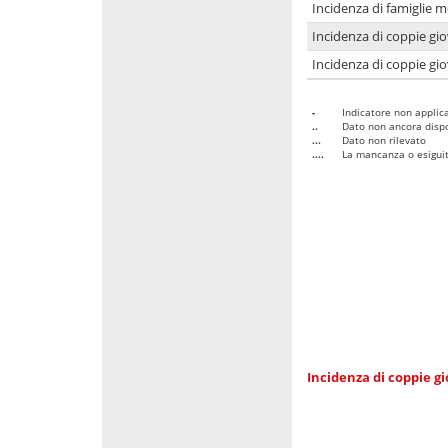
Incidenza di famiglie m
Incidenza di coppie giov
Incidenza di coppie giov
-
Indicatore non applica
..
Dato non ancora dispo
...
Dato non rilevato
....
La mancanza o esiguità
Incidenza di coppie gi