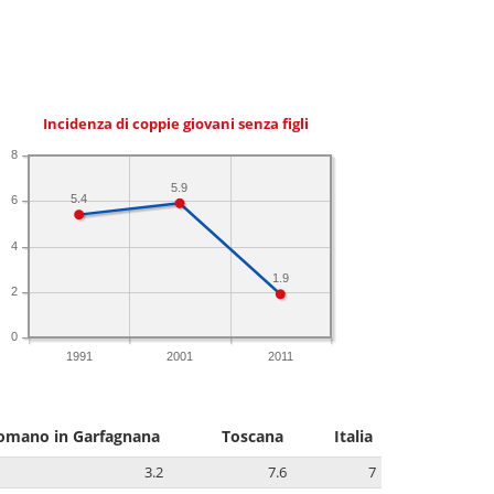
Incidenza di coppie giovani senza figli
8
5.9
5.4
6
4
1.9
2
0
1991
2001
2011
omano in Garfagnana
Toscana
Italia
3.2
7.6
7