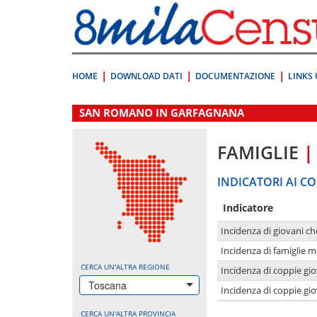
Vai
direttamente
a:
Contenuto
Ricerca
HOME
DOWNLOAD DATI
DOCUMENTAZIONE
LINKS 
.
SAN ROMANO IN GARFAGNANA
FAMIGLIE
|
INDICATORI AI CO
Indicatore
Incidenza di giovani ch
Incidenza di famiglie m
CERCA UN'ALTRA REGIONE
Incidenza di coppie giov
Toscana
Incidenza di coppie giov
CERCA UN'ALTRA PROVINCIA