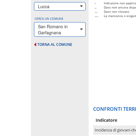
-
Indicatore non applica
Lucca
..
Dato non ancora dispo
...
Dato non rilevato
....
La mancanza o esiguità
CERCA UN COMUNE
San Romano in
Garfagnana
TORNA AL COMUNE
CONFRONTI TERRI
Indicatore
Incidenza di giovani ch