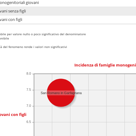
onogenitoriali giovani
ani senza figli
ani con figli
bile per valore nullo o poco significativo del denominatore
nibile
 del fenomeno rende i valori non significativi
Incidenza di famiglie monogeni
8.0
7.5
San Romano in Garfagnana
7.0
ovani con figli
6.5