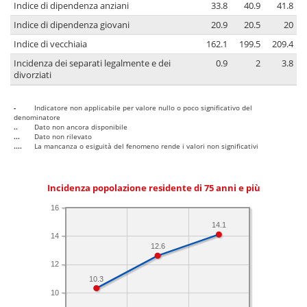
Indice di dipendenza anziani
33.8
40.9
41.8
Indice di dipendenza giovani
20.9
20.5
20
Indice di vecchiaia
162.1
199.5
209.4
Incidenza dei separati legalmente e dei
0.9
2
3.8
divorziati
-
Indicatore non applicabile per valore nullo o poco significativo del
denominatore
..
Dato non ancora disponibile
...
Dato non rilevato
....
La mancanza o esiguità del fenomeno rende i valori non significativi
Incidenza popolazione residente di 75 anni e più
16
14.1
14
12.6
12
10.3
10