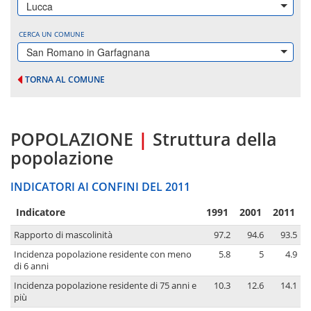
Lucca
CERCA UN COMUNE
San Romano in Garfagnana
TORNA AL COMUNE
POPOLAZIONE
|
Struttura della
popolazione
INDICATORI AI CONFINI DEL 2011
Indicatore
1991
2001
2011
Rapporto di mascolinità
97.2
94.6
93.5
Incidenza popolazione residente con meno
5.8
5
4.9
di 6 anni
Incidenza popolazione residente di 75 anni e
10.3
12.6
14.1
più