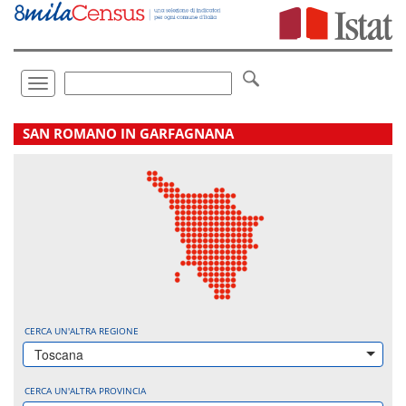
Vai
direttamente
a:
Contenuto
Ricerca
Toggle
navigation
.
SAN ROMANO IN GARFAGNANA
CERCA UN'ALTRA REGIONE
Toscana
CERCA UN'ALTRA PROVINCIA