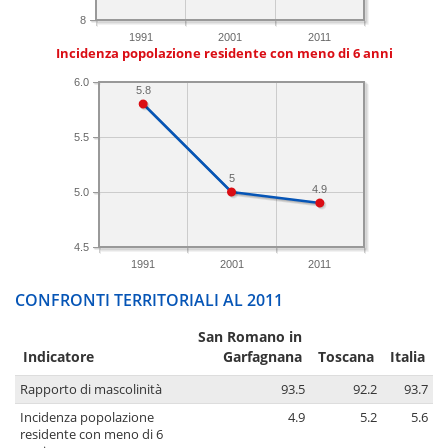
8
1991
2001
2011
Incidenza popolazione residente con meno di 6 anni
6.0
5.8
5.5
5
4.9
5.0
4.5
1991
2001
2011
CONFRONTI TERRITORIALI AL 2011
San Romano in
Indicatore
Garfagnana
Toscana
Italia
Rapporto di mascolinità
93.5
92.2
93.7
Incidenza popolazione
4.9
5.2
5.6
residente con meno di 6