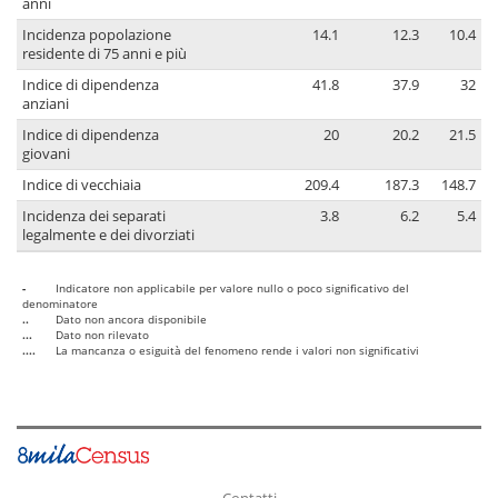
anni
Incidenza popolazione
14.1
12.3
10.4
residente di 75 anni e più
Indice di dipendenza
41.8
37.9
32
anziani
Indice di dipendenza
20
20.2
21.5
giovani
Indice di vecchiaia
209.4
187.3
148.7
Incidenza dei separati
3.8
6.2
5.4
legalmente e dei divorziati
-
Indicatore non applicabile per valore nullo o poco significativo del
denominatore
..
Dato non ancora disponibile
...
Dato non rilevato
....
La mancanza o esiguità del fenomeno rende i valori non significativi
Contatti