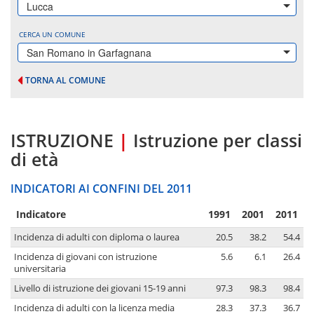
Lucca
CERCA UN COMUNE
San Romano in Garfagnana
TORNA AL COMUNE
ISTRUZIONE
|
Istruzione per classi
di età
INDICATORI AI CONFINI DEL 2011
Indicatore
1991
2001
2011
Incidenza di adulti con diploma o laurea
20.5
38.2
54.4
Incidenza di giovani con istruzione
5.6
6.1
26.4
universitaria
Livello di istruzione dei giovani 15-19 anni
97.3
98.3
98.4
Incidenza di adulti con la licenza media
28.3
37.3
36.7