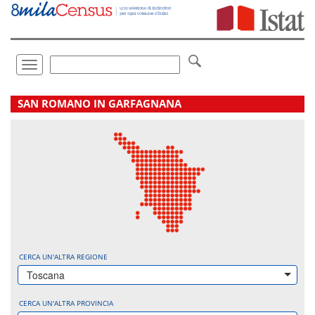
Vai
direttamente
a:
Contenuto
Ricerca
Toggle
navigation
.
SAN ROMANO IN GARFAGNANA
CERCA UN'ALTRA REGIONE
Toscana
CERCA UN'ALTRA PROVINCIA