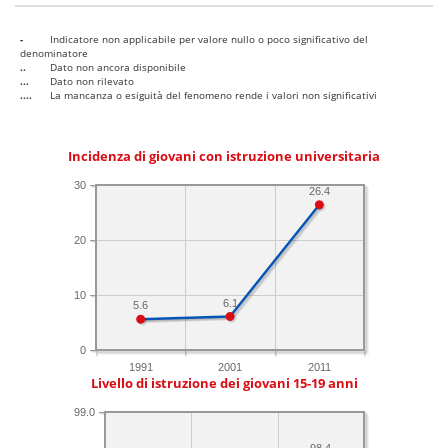
-
Indicatore non applicabile per valore nullo o poco significativo del
denominatore
..
Dato non ancora disponibile
...
Dato non rilevato
....
La mancanza o esiguità del fenomeno rende i valori non significativi
Incidenza di giovani con istruzione universitaria
30
26.4
20
10
6.1
5.6
0
1991
2001
2011
Livello di istruzione dei giovani 15-19 anni
99.0
98.4