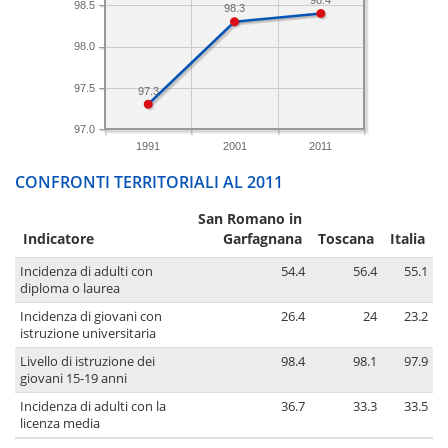
98.5
98.3
98.0
97.5
97.3
97.0
1991
2001
2011
CONFRONTI TERRITORIALI AL 2011
San Romano in
Indicatore
Garfagnana
Toscana
Italia
Incidenza di adulti con
54.4
56.4
55.1
diploma o laurea
Incidenza di giovani con
26.4
24
23.2
istruzione universitaria
Livello di istruzione dei
98.4
98.1
97.9
giovani 15-19 anni
Incidenza di adulti con la
36.7
33.3
33.5
licenza media