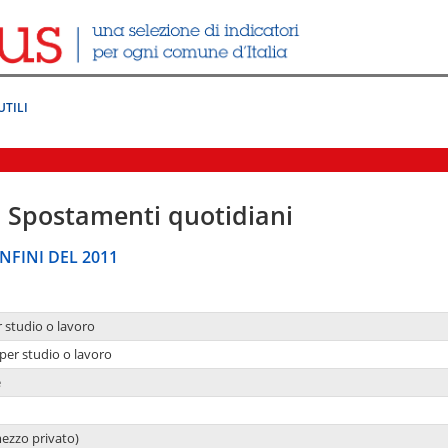
UTILI
|
Spostamenti quotidiani
NFINI DEL 2011
r studio o lavoro
per studio o lavoro
e
mezzo privato)