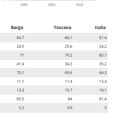
1991
2001
2011
Barga
Toscana
Italia
64.7
66.1
61.4
24.5
25.6
24.2
71
79.2
85.7
41.4
34.3
35.2
70.1
69.6
64.3
11.1
11.4
13.4
13.3
15.7
19.1
85.5
84
81.4
5.2
3.9
5