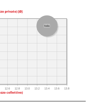
zzo privato)
[Ø]
Italia
4
12.6
12.8
13.0
13.2
13.4
13.6
13.8
zzo collettivo)