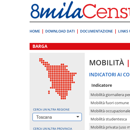
Vai
direttamente
a:
Contenuto
Ricerca
HOME
DOWNLOAD DATI
DOCUMENTAZIONE
LINKS 
.
BARGA
MOBILITÀ
INDICATORI AI CO
Indicatore
Mobilità giornaliera pe
Mobilità fuori comune 
CERCA UN'ALTRA REGIONE
Mobilità occupazional
Toscana
Mobilità studentesca
Mobilità privata (uso 
CERCA UN'ALTRA PROVINCIA