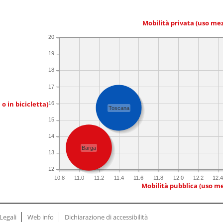
Mobilità privata (uso me
20
19
18
17
 o in bicicletta)
16
Toscana
15
14
Barga
13
12
10.8
11.0
11.2
11.4
11.6
11.8
12.0
12.2
12.
Mobilità pubblica (uso me
Legali
Web info
Dichiarazione di accessibilità