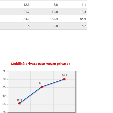
12.3
8.8
11.1
21.7
14.8
13.3
84.2
84.4
85.5
5
3.8
5.2
Mobilità privata (uso mezzo privato)
75
70.1
70
65.5
65
60
55.5
55
50