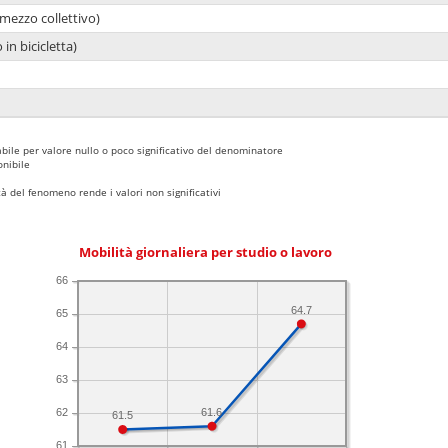
mezzo collettivo)
 in bicicletta)
bile per valore nullo o poco significativo del denominatore
nibile
 del fenomeno rende i valori non significativi
Mobilità giornaliera per studio o lavoro
66
64.7
65
64
63
61.6
62
61.5
61