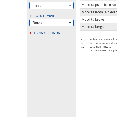
Mobilità pubblica (uso 
Lucca
Mobilità lenta (a piedi o
CERCA UN COMUNE
Mobilità breve
Barga
Mobilità lunga
TORNA AL COMUNE
-
Indicatore non applica
..
Dato non ancora dispo
...
Dato non rilevato
....
La mancanza o esiguità