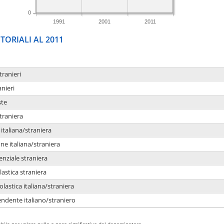
0
1991
2001
2011
TORIALI AL 2011
tranieri
anieri
ste
traniera
taliana/straniera
e italiana/straniera
enziale straniera
lastica straniera
lastica italiana/straniera
ndente italiano/straniero
bile per valore nullo o poco significativo del denominatore