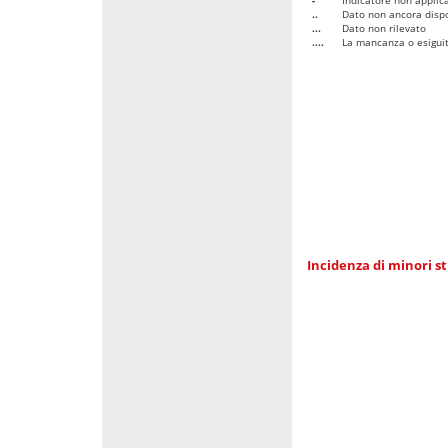
..
Dato non ancora dispo
...
Dato non rilevato
....
La mancanza o esiguità
Incidenza di minori st