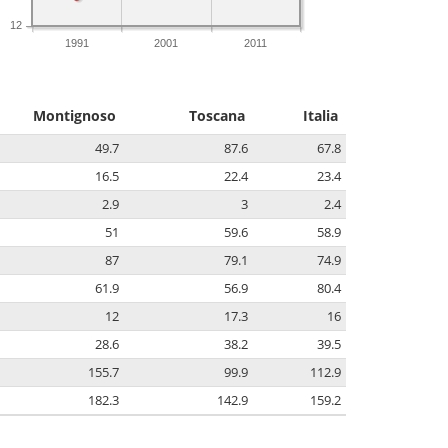
12
1991
2001
2011
Montignoso
Toscana
Italia
49.7
87.6
67.8
16.5
22.4
23.4
2.9
3
2.4
51
59.6
58.9
87
79.1
74.9
61.9
56.9
80.4
12
17.3
16
28.6
38.2
39.5
155.7
99.9
112.9
182.3
142.9
159.2