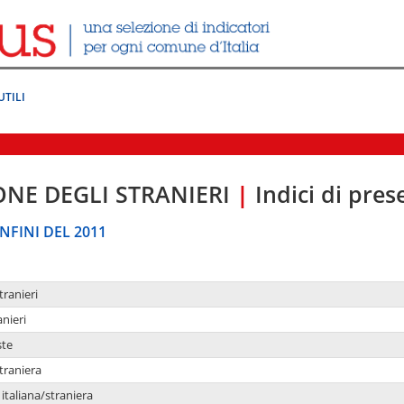
UTILI
ONE DEGLI STRANIERI
|
Indici di pre
NFINI DEL 2011
tranieri
anieri
ste
traniera
taliana/straniera