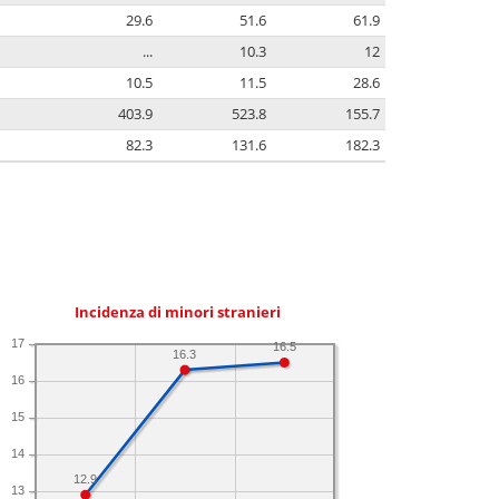
29.6
51.6
61.9
...
10.3
12
10.5
11.5
28.6
403.9
523.8
155.7
82.3
131.6
182.3
Incidenza di minori stranieri
17
16.5
16.3
16
15
14
12.9
13