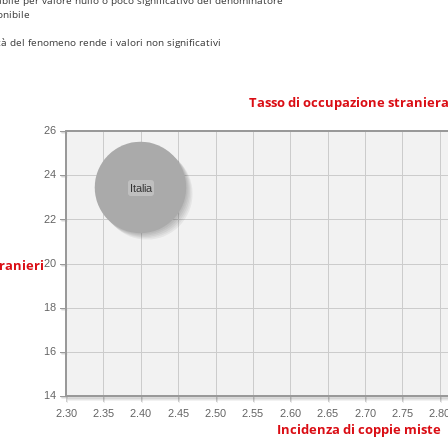
nibile
 del fenomeno rende i valori non significativi
Tasso di occupazione stranier
26
24
Italia
22
ranieri
20
18
16
14
2.30
2.35
2.40
2.45
2.50
2.55
2.60
2.65
2.70
2.75
2.8
Incidenza di coppie miste