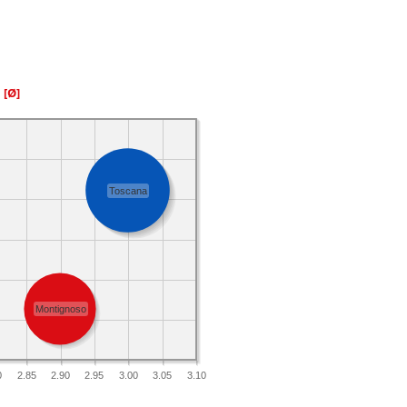
a
[Ø]
Toscana
Montignoso
0
2.85
2.90
2.95
3.00
3.05
3.10