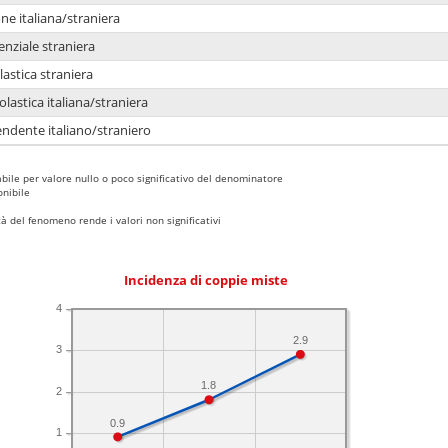
e italiana/straniera
enziale straniera
lastica straniera
lastica italiana/straniera
ndente italiano/straniero
bile per valore nullo o poco significativo del denominatore
nibile
 del fenomeno rende i valori non significativi
Incidenza di coppie miste
4
2.9
3
1.8
2
0.9
1