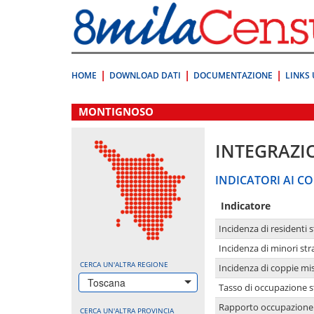
Vai
direttamente
a:
Contenuto
Ricerca
HOME
DOWNLOAD DATI
DOCUMENTAZIONE
LINKS 
.
MONTIGNOSO
INTEGRAZI
INDICATORI AI CO
Indicatore
Incidenza di residenti s
Incidenza di minori str
CERCA UN'ALTRA REGIONE
Incidenza di coppie mi
Toscana
Tasso di occupazione s
Rapporto occupazione i
CERCA UN'ALTRA PROVINCIA