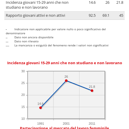
Incidenza giovani 15-29 anni che non
14.6
26
21.8
studiano e non lavorano
Rapporto giovani attivi e non attivi
92.5
69.1
45
-
Indicatore non applicabile per valore nullo o poco significativo del
denominatore
..
Dato non ancora disponibile
...
Dato non rilevato
....
La mancanza o esiguità del fenomeno rende i valori non significativi
Incidenza giovani 15-29 anni che non studiano e non lavorano
30
26
25
21.8
20
14.6
15
10
1991
2001
2011
Partecipazione al mercato del lavoro femminile