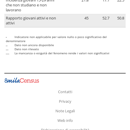
Incidenza giovani 15-29 anni
21.8
17.1
22.5
che non studiano e non
lavorano
Rapporto giovani attivi e non
45
52.7
50.8
attivi
-
Indicatore non applicabile per valore nullo o poco significativo del
denominatore
..
Dato non ancora disponibile
...
Dato non rilevato
....
La mancanza o esiguità del fenomeno rende i valori non significativi
Contatti
Privacy
Note Legali
Web info
Dichiarazione di accessibilità