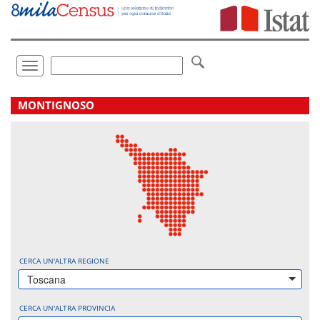
Vai
direttamente
a:
Contenuto
Ricerca
Toggle
navigation
.
MONTIGNOSO
CERCA UN'ALTRA REGIONE
Toscana
CERCA UN'ALTRA PROVINCIA