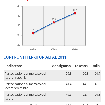
45
41.4
40
36.6
35
31
30
25
1991
2001
2011
CONFRONTI TERRITORIALI AL 2011
Indicatore
Montignoso
Toscana
Italia
Partecipazione al mercato del
59.3
60.8
60.7
lavoro maschile
Partecipazione al mercato del
41.4
44.9
41.8
lavoro femminile
Partecipazione al mercato del
49.9
52.4
50.8
lavoro