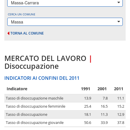
Massa-Carrara
CERCA UN COMUNE
Massa
TORNA AL COMUNE
MERCATO DEL LAVORO
|
Disoccupazione
INDICATORI AI CONFINI DEL 2011
Indicatore
1991
2001
2011
Tasso di disoccupazione maschile
13.9
7.8
11.1
Tasso di disoccupazione femminile
25.4
16.5
15.2
Tasso di disoccupazione
18.1
11.3
12.9
Tasso di disoccupazione giovanile
50.6
33.9
37.8