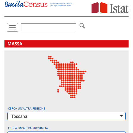
Vai
direttamente
a:
Contenuto
Ricerca
Toggle
navigation
.
MASSA
CERCA UN'ALTRA REGIONE
Toscana
CERCA UN'ALTRA PROVINCIA