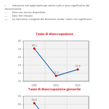
-
Indicatore non applicabile per valore nullo o poco significativo del
denominatore
..
Dato non ancora disponibile
...
Dato non rilevato
....
La mancanza o esiguità del fenomeno rende i valori non significativi
Tasso di disoccupazione
20
18.1
18
16
14
12.9
11.3
12
10
1991
2001
2011
Tasso di disoccupazione giovanile
55
50.6
50