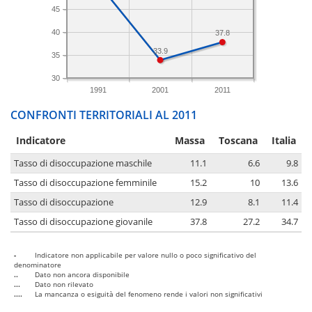
45
40
37.8
33.9
35
30
1991
2001
2011
CONFRONTI TERRITORIALI AL 2011
Indicatore
Massa
Toscana
Italia
Tasso di disoccupazione maschile
11.1
6.6
9.8
Tasso di disoccupazione femminile
15.2
10
13.6
Tasso di disoccupazione
12.9
8.1
11.4
Tasso di disoccupazione giovanile
37.8
27.2
34.7
-
Indicatore non applicabile per valore nullo o poco significativo del
denominatore
..
Dato non ancora disponibile
...
Dato non rilevato
....
La mancanza o esiguità del fenomeno rende i valori non significativi