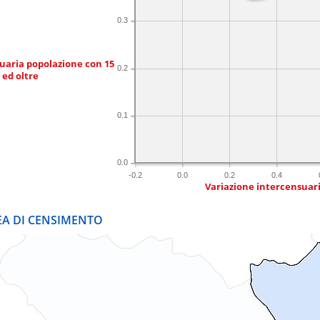
0.3
uaria popolazione con 15
0.2
 ed oltre
0.1
0.0
-0.2
0.0
0.2
0.4
Variazione intercensuar
REA DI CENSIMENTO