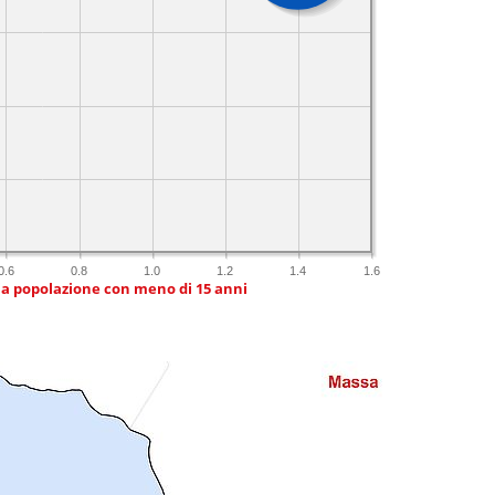
0.6
0.8
1.0
1.2
1.4
1.6
ia popolazione con meno di 15 anni