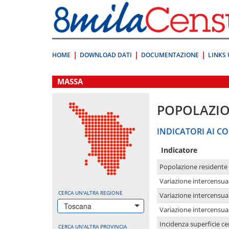
Vai
direttamente
a:
Contenuto
Ricerca
HOME
DOWNLOAD DATI
DOCUMENTAZIONE
LINKS 
.
MASSA
POPOLAZI
INDICATORI AI CO
Indicatore
Popolazione residente
Variazione intercensua
CERCA UN'ALTRA REGIONE
Variazione intercensua
Toscana
Variazione intercensua
Incidenza superficie cen
CERCA UN'ALTRA PROVINCIA