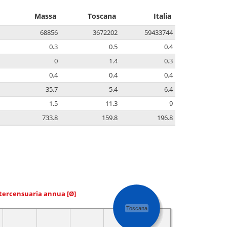
Massa
Toscana
Italia
68856
3672202
59433744
0.3
0.5
0.4
0
1.4
0.3
0.4
0.4
0.4
35.7
5.4
6.4
1.5
11.3
9
733.8
159.8
196.8
ntercensuaria annua
[Ø]
Toscana