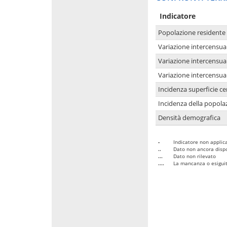
Indicatore
Popolazione residente
Variazione intercensua
Variazione intercensua
Variazione intercensua
Incidenza superficie cen
Incidenza della popolaz
Densità demografica
-
Indicatore non applica
..
Dato non ancora dispo
...
Dato non rilevato
....
La mancanza o esiguità