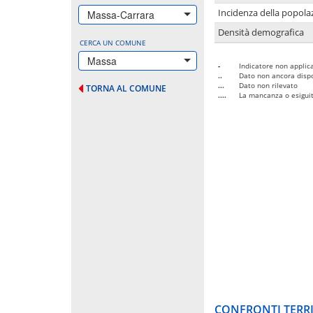
Incidenza della popolaz
Massa-Carrara
Densità demografica
CERCA UN COMUNE
Massa
-
Indicatore non applica
..
Dato non ancora dispo
...
Dato non rilevato
TORNA AL COMUNE
....
La mancanza o esiguità
CONFRONTI TERRI