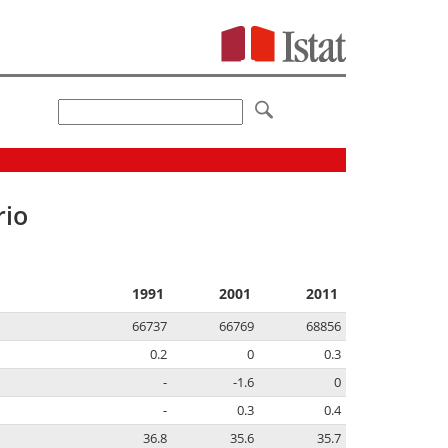
rio
1991
2001
2011
66737
66769
68856
0.2
0
0.3
-
-1.6
0
-
0.3
0.4
36.8
35.6
35.7