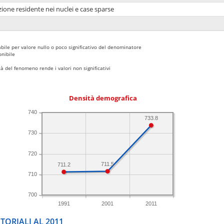
ione residente nei nuclei e case sparse
bile per valore nullo o poco significativo del denominatore
nibile
 del fenomeno rende i valori non significativi
Densità demografica
740
733.8
730
720
711.5
711.2
710
700
1991
2001
2011
TORIALI AL 2011