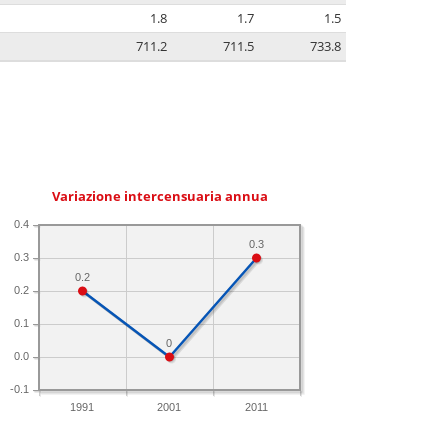
1.8
1.7
1.5
711.2
711.5
733.8
Variazione intercensuaria annua
0.4
0.3
0.3
0.2
0.2
0.1
0
0.0
-0.1
1991
2001
2011