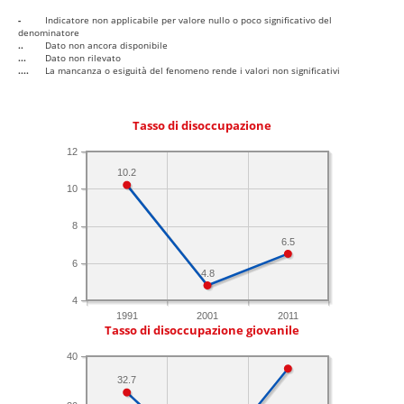
-
Indicatore non applicabile per valore nullo o poco significativo del
denominatore
..
Dato non ancora disponibile
...
Dato non rilevato
....
La mancanza o esiguità del fenomeno rende i valori non significativi
Tasso di disoccupazione
12
10.2
10
8
6.5
6
4.8
4
1991
2001
2011
Tasso di disoccupazione giovanile
40
32.7