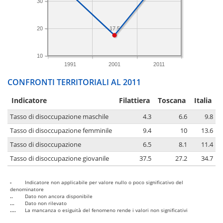
30
20
17.5
10
1991
2001
2011
CONFRONTI TERRITORIALI AL 2011
Indicatore
Filattiera
Toscana
Italia
Tasso di disoccupazione maschile
4.3
6.6
9.8
Tasso di disoccupazione femminile
9.4
10
13.6
Tasso di disoccupazione
6.5
8.1
11.4
Tasso di disoccupazione giovanile
37.5
27.2
34.7
-
Indicatore non applicabile per valore nullo o poco significativo del
denominatore
..
Dato non ancora disponibile
...
Dato non rilevato
....
La mancanza o esiguità del fenomeno rende i valori non significativi