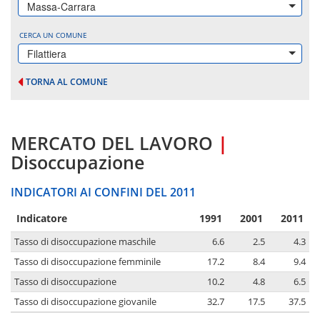
Massa-Carrara
CERCA UN COMUNE
Filattiera
TORNA AL COMUNE
MERCATO DEL LAVORO
|
Disoccupazione
INDICATORI AI CONFINI DEL 2011
Indicatore
1991
2001
2011
Tasso di disoccupazione maschile
6.6
2.5
4.3
Tasso di disoccupazione femminile
17.2
8.4
9.4
Tasso di disoccupazione
10.2
4.8
6.5
Tasso di disoccupazione giovanile
32.7
17.5
37.5