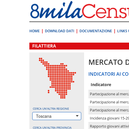
Vai
direttamente
a:
Contenuto
Ricerca
HOME
DOWNLOAD DATI
DOCUMENTAZIONE
LINKS 
.
FILATTIERA
MERCATO 
INDICATORI AI CO
Indicatore
Partecipazione al merc
Partecipazione al merc
CERCA UN'ALTRA REGIONE
Partecipazione al merc
Toscana
Incidenza giovani 15-2
Rapporto giovani attivi
CERCA UN'ALTRA PROVINCIA