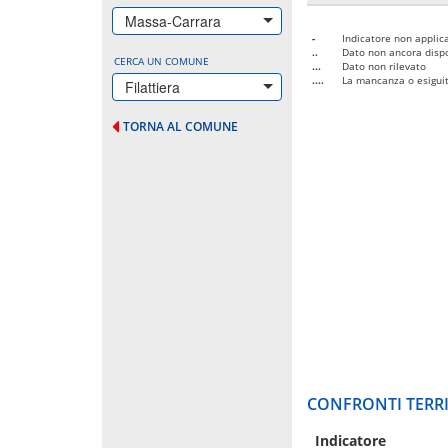
Massa-Carrara
-
Indicatore non applica
..
Dato non ancora dispo
CERCA UN COMUNE
...
Dato non rilevato
....
La mancanza o esiguità
Filattiera
TORNA AL COMUNE
CONFRONTI TERRI
Indicatore