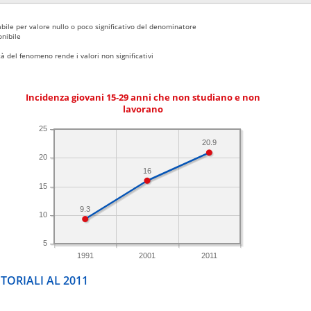
bile per valore nullo o poco significativo del denominatore
nibile
 del fenomeno rende i valori non significativi
Incidenza giovani 15-29 anni che non studiano e non
lavorano
25
20.9
20
16
15
9.3
10
5
1991
2001
2011
TORIALI AL 2011