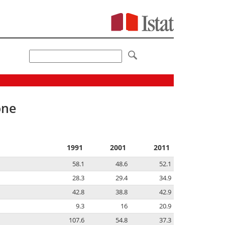
one
1991
2001
2011
58.1
48.6
52.1
28.3
29.4
34.9
42.8
38.8
42.9
9.3
16
20.9
107.6
54.8
37.3