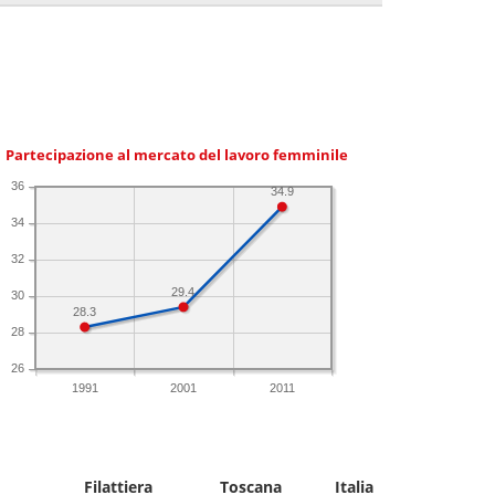
Partecipazione al mercato del lavoro femminile
36
34.9
34
32
29.4
30
28.3
28
26
1991
2001
2011
Filattiera
Toscana
Italia