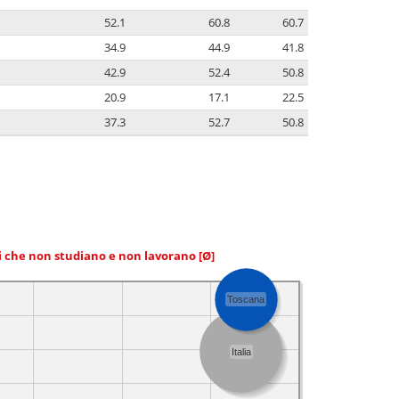
52.1
60.8
60.7
34.9
44.9
41.8
42.9
52.4
50.8
20.9
17.1
22.5
37.3
52.7
50.8
ni che non studiano e non lavorano
[Ø]
Toscana
Italia