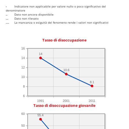
-
Indicatore non applicabile per valore nullo o poco significativo del
denominatore
..
Dato non ancora disponibile
...
Dato non rilevato
....
La mancanza o esiguità del fenomeno rende i valori non significativi
Tasso di disoccupazione
16
14
14
12
10.6
10
8.1
8
6
1991
2001
2011
Tasso di disoccupazione giovanile
60
55.4
50