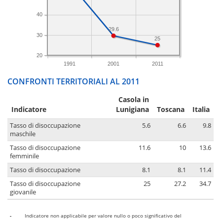
40
29.6
30
25
20
1991
2001
2011
CONFRONTI TERRITORIALI AL 2011
Casola in
Indicatore
Lunigiana
Toscana
Italia
Tasso di disoccupazione
5.6
6.6
9.8
maschile
Tasso di disoccupazione
11.6
10
13.6
femminile
Tasso di disoccupazione
8.1
8.1
11.4
Tasso di disoccupazione
25
27.2
34.7
giovanile
-
Indicatore non applicabile per valore nullo o poco significativo del