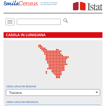
Vai
direttamente
a:
Contenuto
Ricerca
Toggle
navigation
.
CASOLA IN LUNIGIANA
CERCA UN'ALTRA REGIONE
Toscana
CERCA UN'ALTRA PROVINCIA