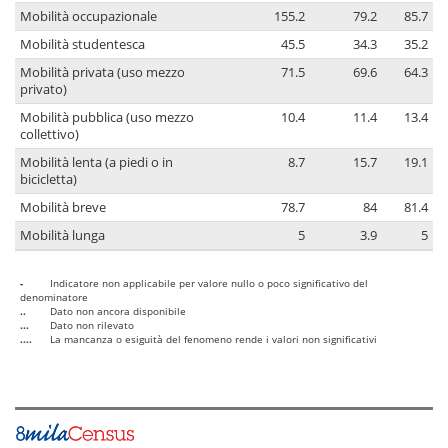
Mobilità occupazionale
155.2
79.2
85.7
Mobilità studentesca
45.5
34.3
35.2
Mobilità privata (uso mezzo
71.5
69.6
64.3
privato)
Mobilità pubblica (uso mezzo
10.4
11.4
13.4
collettivo)
Mobilità lenta (a piedi o in
8.7
15.7
19.1
bicicletta)
Mobilità breve
78.7
84
81.4
Mobilità lunga
5
3.9
5
-
Indicatore non applicabile per valore nullo o poco significativo del
denominatore
..
Dato non ancora disponibile
...
Dato non rilevato
....
La mancanza o esiguità del fenomeno rende i valori non significativi