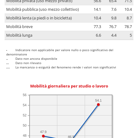
Mobilità privata (uso mezzo privato)
56.6
65.4
71.5
Mobilità pubblica (uso mezzo collettivo)
14.1
7.6
10.4
Mobilità lenta (a piedi o in bicicletta)
10.4
9.8
8.7
Mobilità breve
77.3
76.7
78.7
Mobilità lunga
6.6
4.4
5
-
Indicatore non applicabile per valore nullo o poco significativo del
denominatore
..
Dato non ancora disponibile
...
Dato non rilevato
....
La mancanza o esiguità del fenomeno rende i valori non significativi
Mobilità giornaliera per studio o lavoro
56
54.1
54
52
50
47.9
48
46.9