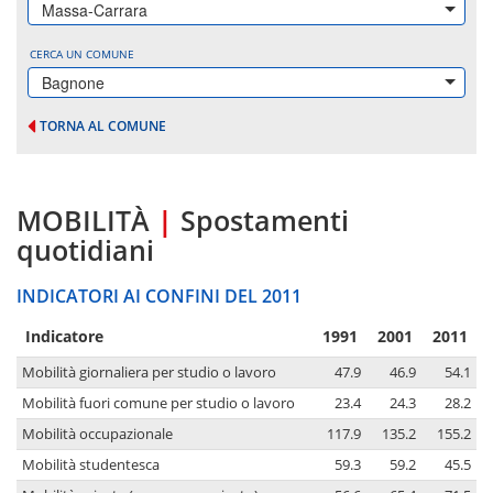
Massa-Carrara
CERCA UN COMUNE
Bagnone
TORNA AL COMUNE
MOBILITÀ
|
Spostamenti
quotidiani
INDICATORI AI CONFINI DEL 2011
Indicatore
1991
2001
2011
Mobilità giornaliera per studio o lavoro
47.9
46.9
54.1
Mobilità fuori comune per studio o lavoro
23.4
24.3
28.2
Mobilità occupazionale
117.9
135.2
155.2
Mobilità studentesca
59.3
59.2
45.5