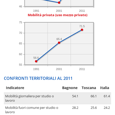
46
1991
2001
2011
Mobilità privata (uso mezzo privato)
75
71.5
70
65.4
65
60
56.6
55
1991
2001
2011
CONFRONTI TERRITORIALI AL 2011
Indicatore
Bagnone
Toscana
Italia
Mobilità giornaliera per studio o
54.1
66.1
61.4
lavoro
Mobilità fuori comune per studio o
28.2
25.6
24.2
lavoro