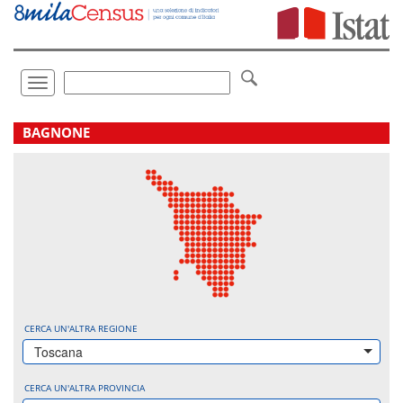
Vai
direttamente
a:
Contenuto
Ricerca
Toggle
navigation
.
BAGNONE
CERCA UN'ALTRA REGIONE
Toscana
CERCA UN'ALTRA PROVINCIA