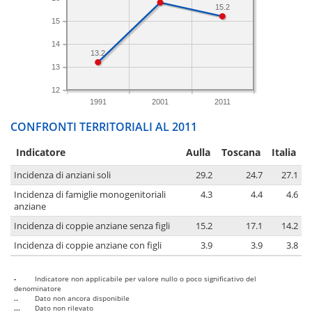
15.2
15
14
13.2
13
12
1991
2001
2011
CONFRONTI TERRITORIALI AL 2011
Indicatore
Aulla
Toscana
Italia
Incidenza di anziani soli
29.2
24.7
27.1
Incidenza di famiglie monogenitoriali
4.3
4.4
4.6
anziane
Incidenza di coppie anziane senza figli
15.2
17.1
14.2
Incidenza di coppie anziane con figli
3.9
3.9
3.8
-
Indicatore non applicabile per valore nullo o poco significativo del
denominatore
..
Dato non ancora disponibile
...
Dato non rilevato