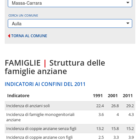
Massa-Carrara
CERCA UN COMUNE
Aulla
TORNA AL COMUNE
FAMIGLIE
|
Struttura delle
famiglie anziane
INDICATORI AI CONFINI DEL 2011
Indicatore
1991
2001
2011
Incidenza di anziani soli
22.4
26.8
29.2
Incidenza di famiglie monogenitoriali
3.6
4
4.3
anziane
Incidenza di coppie anziane senza figli
13.2
15.8
15.2
Incidenza di coppie anziane con figli
2.5
3.3
3.9