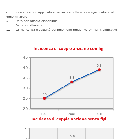
-
Indicatore non applicabile per valore nullo o poco significativo del
denominatore
..
Dato non ancora disponibile
...
Dato non rilevato
....
La mancanza o esiguità del fenomeno rende i valori non significativi
Incidenza di coppie anziane con figli
4.5
3.9
4.0
3.3
3.5
3.0
2.5
2.5
2.0
1991
2001
2011
Incidenza di coppie anziane senza figli
17
15.8
16