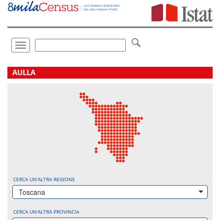
Vai
direttamente
a:
Contenuto
Ricerca
Toggle
navigation
.
AULLA
CERCA UN'ALTRA REGIONE
Toscana
CERCA UN'ALTRA PROVINCIA