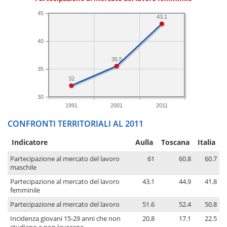
45
43.1
40
35.5
35
32
30
1991
2001
2011
CONFRONTI TERRITORIALI AL 2011
Indicatore
Aulla
Toscana
Italia
Partecipazione al mercato del lavoro
61
60.8
60.7
maschile
Partecipazione al mercato del lavoro
43.1
44.9
41.8
femminile
Partecipazione al mercato del lavoro
51.6
52.4
50.8
Incidenza giovani 15-29 anni che non
20.8
17.1
22.5