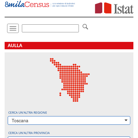
Vai
direttamente
a:
Contenuto
Ricerca
Toggle
navigation
.
AULLA
CERCA UN'ALTRA REGIONE
Toscana
CERCA UN'ALTRA PROVINCIA