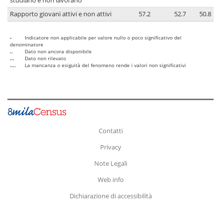
studiano e non lavorano
Rapporto giovani attivi e non attivi
57.2
52.7
50.8
-
Indicatore non applicabile per valore nullo o poco significativo del
denominatore
..
Dato non ancora disponibile
...
Dato non rilevato
....
La mancanza o esiguità del fenomeno rende i valori non significativi
Contatti
Privacy
Note Legali
Web info
Dichiarazione di accessibilità