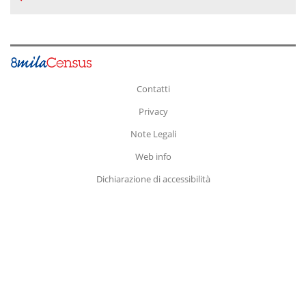
Contatti
Privacy
Note Legali
Web info
Dichiarazione di accessibilità
Fine
pagina.
Vai
a:
Inizio
Pagina
Contenuto