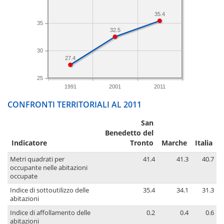
35.4
35
32.5
30
27.4
25
1991
2001
2011
CONFRONTI TERRITORIALI AL 2011
San
Benedetto del
Indicatore
Tronto
Marche
Italia
Metri quadrati per
41.4
41.3
40.7
occupante nelle abitazioni
occupate
Indice di sottoutilizzo delle
35.4
34.1
31.3
abitazioni
Indice di affollamento delle
0.2
0.4
0.6
abitazioni