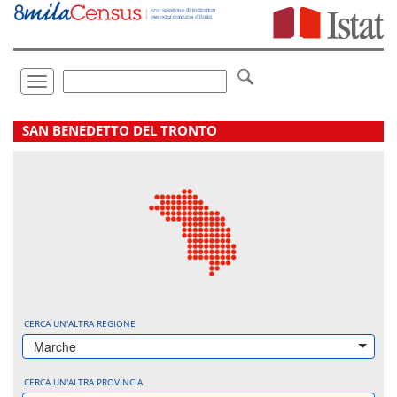
Vai
direttamente
a:
Contenuto
Ricerca
Toggle
navigation
.
SAN BENEDETTO DEL TRONTO
CERCA UN'ALTRA REGIONE
Marche
CERCA UN'ALTRA PROVINCIA