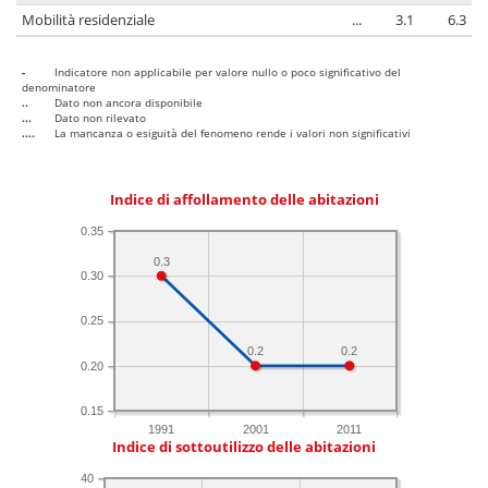
Mobilità residenziale
...
3.1
6.3
-
Indicatore non applicabile per valore nullo o poco significativo del
denominatore
..
Dato non ancora disponibile
...
Dato non rilevato
....
La mancanza o esiguità del fenomeno rende i valori non significativi
Indice di affollamento delle abitazioni
0.35
0.3
0.30
0.25
0.2
0.2
0.20
0.15
1991
2001
2011
Indice di sottoutilizzo delle abitazioni
40