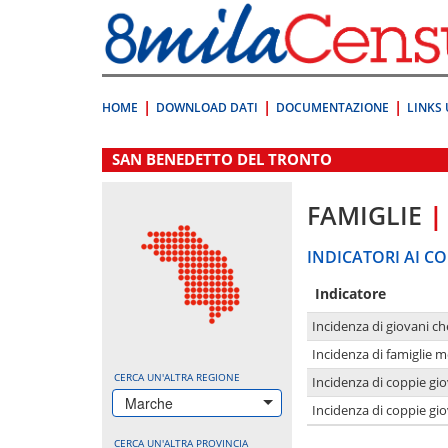
Vai
direttamente
a:
Contenuto
Ricerca
HOME
DOWNLOAD DATI
DOCUMENTAZIONE
LINKS 
.
SAN BENEDETTO DEL TRONTO
FAMIGLIE
|
INDICATORI AI CO
Indicatore
Incidenza di giovani ch
Incidenza di famiglie m
CERCA UN'ALTRA REGIONE
Incidenza di coppie giov
Marche
Incidenza di coppie giov
CERCA UN'ALTRA PROVINCIA