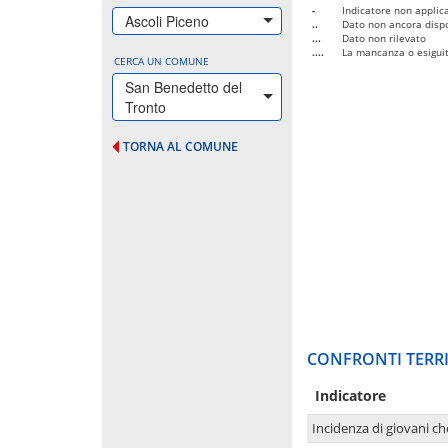
-
Indicatore non applica
Ascoli Piceno
..
Dato non ancora dispo
...
Dato non rilevato
....
La mancanza o esiguità
CERCA UN COMUNE
San Benedetto del
Tronto
TORNA AL COMUNE
CONFRONTI TERRI
Indicatore
Incidenza di giovani ch