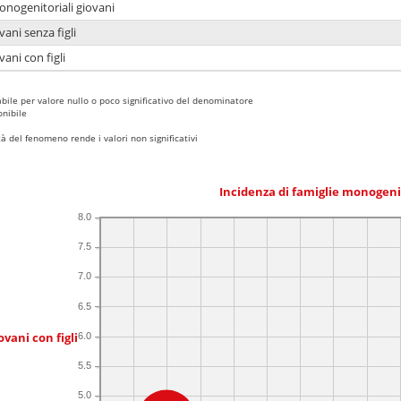
onogenitoriali giovani
ani senza figli
ani con figli
bile per valore nullo o poco significativo del denominatore
nibile
 del fenomeno rende i valori non significativi
Incidenza di famiglie monogeni
8.0
7.5
7.0
6.5
ovani con figli
6.0
5.5
5.0