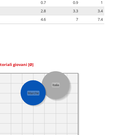
0.7
0.9
1
2.8
3.3
3.4
4.6
7
7.4
toriali giovani
[Ø]
Italia
Marche