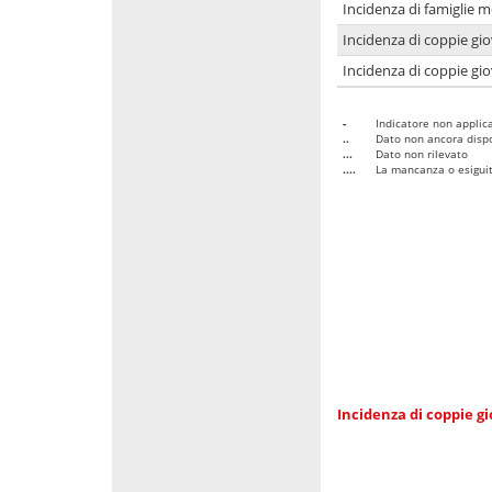
Incidenza di famiglie m
Incidenza di coppie giov
Incidenza di coppie giov
-
Indicatore non applica
..
Dato non ancora dispo
...
Dato non rilevato
....
La mancanza o esiguità
Incidenza di coppie gi