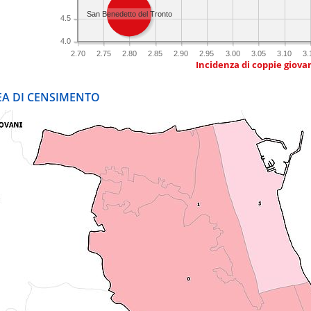
San Benedetto del Tronto
4.5
4.0
2.70
2.75
2.80
2.85
2.90
2.95
3.00
3.05
3.10
3.
Incidenza di coppie giovan
REA DI CENSIMENTO