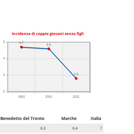
Incidenza di coppie giovani senza figli
5
4.7
4.6
4
2.8
3
2
1991
2001
2011
 Benedetto del Tronto
Marche
Italia
6.3
6.4
7