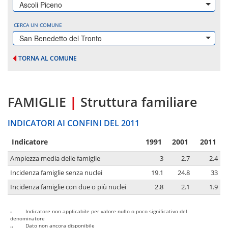
Ascoli Piceno
CERCA UN COMUNE
San Benedetto del Tronto
TORNA AL COMUNE
FAMIGLIE
|
Struttura familiare
INDICATORI AI CONFINI DEL 2011
Indicatore
1991
2001
2011
Ampiezza media delle famiglie
3
2.7
2.4
Incidenza famiglie senza nuclei
19.1
24.8
33
Incidenza famiglie con due o più nuclei
2.8
2.1
1.9
-
Indicatore non applicabile per valore nullo o poco significativo del
denominatore
..
Dato non ancora disponibile