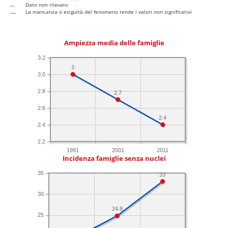
...
Dato non rilevato
....
La mancanza o esiguità del fenomeno rende i valori non significativi
Ampiezza media delle famiglie
3.2
3
3.0
2.8
2.7
2.6
2.4
2.4
2.2
1991
2001
2011
Incidenza famiglie senza nuclei
35
33
30
24.8
25