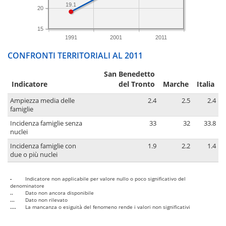
19.1
20
15
1991
2001
2011
CONFRONTI TERRITORIALI AL 2011
San Benedetto
Indicatore
del Tronto
Marche
Italia
Ampiezza media delle
2.4
2.5
2.4
famiglie
Incidenza famiglie senza
33
32
33.8
nuclei
Incidenza famiglie con
1.9
2.2
1.4
due o più nuclei
-
Indicatore non applicabile per valore nullo o poco significativo del
denominatore
..
Dato non ancora disponibile
...
Dato non rilevato
....
La mancanza o esiguità del fenomeno rende i valori non significativi