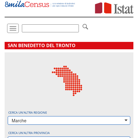
Vai
direttamente
a:
Contenuto
Ricerca
Toggle
navigation
.
SAN BENEDETTO DEL TRONTO
CERCA UN'ALTRA REGIONE
Marche
CERCA UN'ALTRA PROVINCIA