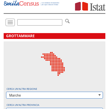
Vai
direttamente
a:
Contenuto
Ricerca
Toggle
navigation
.
GROTTAMMARE
CERCA UN'ALTRA REGIONE
Marche
CERCA UN'ALTRA PROVINCIA