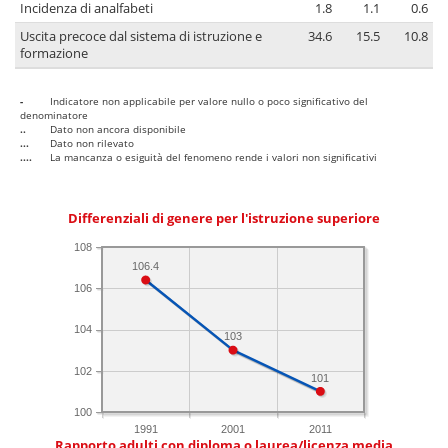
Incidenza di analfabeti
1.8
1.1
0.6
Uscita precoce dal sistema di istruzione e
34.6
15.5
10.8
formazione
-
Indicatore non applicabile per valore nullo o poco significativo del
denominatore
..
Dato non ancora disponibile
...
Dato non rilevato
....
La mancanza o esiguità del fenomeno rende i valori non significativi
Differenziali di genere per l'istruzione superiore
108
106.4
106
104
103
102
101
100
1991
2001
2011
Rapporto adulti con diploma o laurea/licenza media