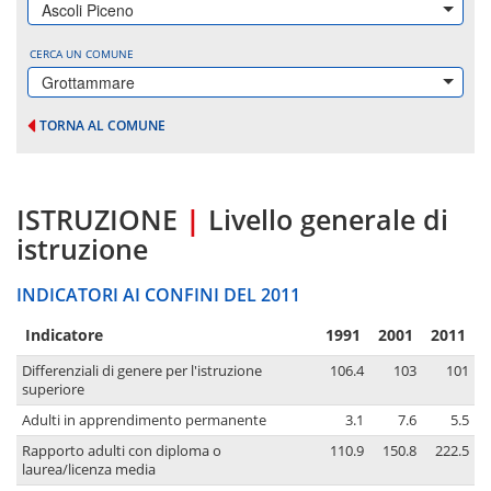
Ascoli Piceno
CERCA UN COMUNE
Grottammare
TORNA AL COMUNE
ISTRUZIONE
|
Livello generale di
istruzione
INDICATORI AI CONFINI DEL 2011
Indicatore
1991
2001
2011
Differenziali di genere per l'istruzione
106.4
103
101
superiore
Adulti in apprendimento permanente
3.1
7.6
5.5
Rapporto adulti con diploma o
110.9
150.8
222.5
laurea/licenza media