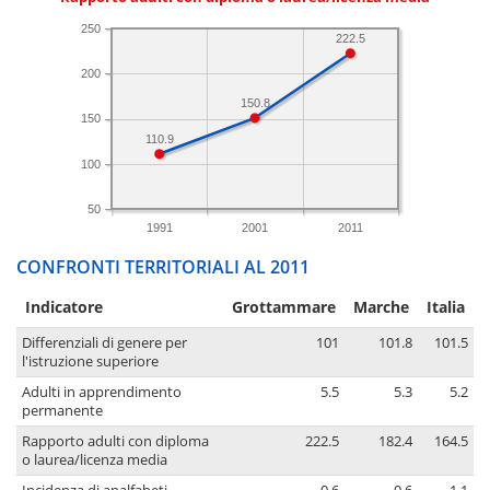
250
222.5
200
150.8
150
110.9
100
50
1991
2001
2011
CONFRONTI TERRITORIALI AL 2011
Indicatore
Grottammare
Marche
Italia
Differenziali di genere per
101
101.8
101.5
l'istruzione superiore
Adulti in apprendimento
5.5
5.3
5.2
permanente
Rapporto adulti con diploma
222.5
182.4
164.5
o laurea/licenza media