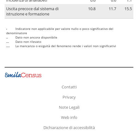
Incidenza di analfabeti
0.6
0.6
1.1
Uscita precoce dal sistema di
10.8
11.7
15.5
istruzione e formazione
-
Indicatore non applicabile per valore nullo o poco significativo del
denominatore
..
Dato non ancora disponibile
...
Dato non rilevato
....
La mancanza o esiguità del fenomeno rende i valori non significativi
Contatti
Privacy
Note Legali
Web info
Dichiarazione di accessibilità