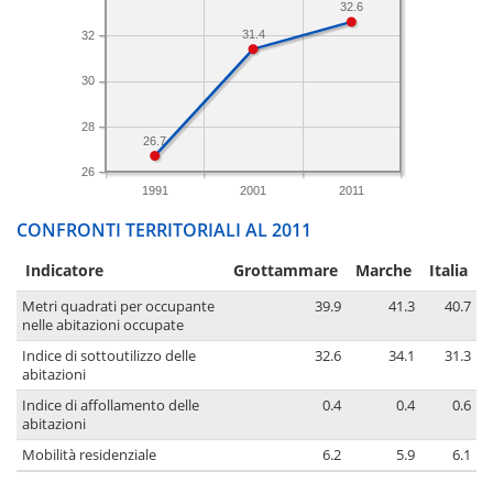
32.6
31.4
32
30
28
26.7
26
1991
2001
2011
CONFRONTI TERRITORIALI AL 2011
Indicatore
Grottammare
Marche
Italia
Metri quadrati per occupante
39.9
41.3
40.7
nelle abitazioni occupate
Indice di sottoutilizzo delle
32.6
34.1
31.3
abitazioni
Indice di affollamento delle
0.4
0.4
0.6
abitazioni
Mobilità residenziale
6.2
5.9
6.1