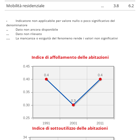
Mobilità residenziale
...
3.8
6.2
-
Indicatore non applicabile per valore nullo o poco significativo del
denominatore
..
Dato non ancora disponibile
...
Dato non rilevato
....
La mancanza o esiguità del fenomeno rende i valori non significativi
Indice di affollamento delle abitazioni
0.45
0.4
0.4
0.40
0.35
0.3
0.30
0.25
1991
2001
2011
Indice di sottoutilizzo delle abitazioni
34