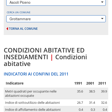
Ascoli Piceno
CERCA UN COMUNE
Grottammare
TORNA AL COMUNE
CONDIZIONI ABITATIVE ED
INSEDIAMENTI
|
Condizioni
abitative
INDICATORI AI CONFINI DEL 2011
Indicatore
1991
2001
2011
Metri quadrati per occupante nelle
35.6
38.5
39.9
abitazioni occupate
Indice di sottoutilizzo delle abitazioni
26.7
31.4
32.6
Indice di affollamento delle abitazioni
0.4
0.3
0.4