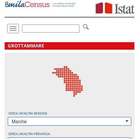
Vai
direttamente
a:
Contenuto
Ricerca
Toggle
navigation
.
GROTTAMMARE
CERCA UN'ALTRA REGIONE
Marche
CERCA UN'ALTRA PROVINCIA