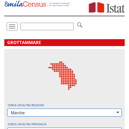
Vai
direttamente
a:
Contenuto
Ricerca
Toggle
navigation
.
GROTTAMMARE
CERCA UN'ALTRA REGIONE
Marche
CERCA UN'ALTRA PROVINCIA