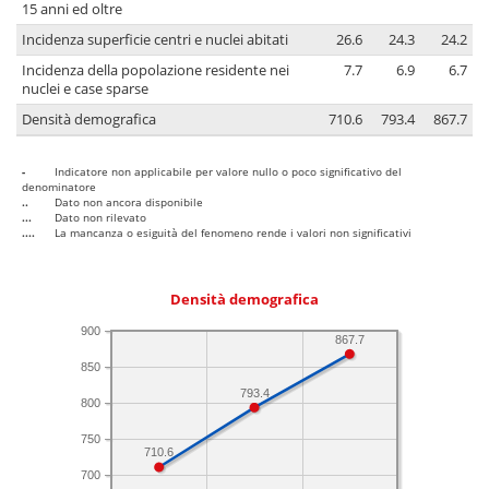
15 anni ed oltre
Incidenza superficie centri e nuclei abitati
26.6
24.3
24.2
Incidenza della popolazione residente nei
7.7
6.9
6.7
nuclei e case sparse
Densità demografica
710.6
793.4
867.7
-
Indicatore non applicabile per valore nullo o poco significativo del
denominatore
..
Dato non ancora disponibile
...
Dato non rilevato
....
La mancanza o esiguità del fenomeno rende i valori non significativi
Densità demografica
900
867.7
850
793.4
800
750
710.6
700