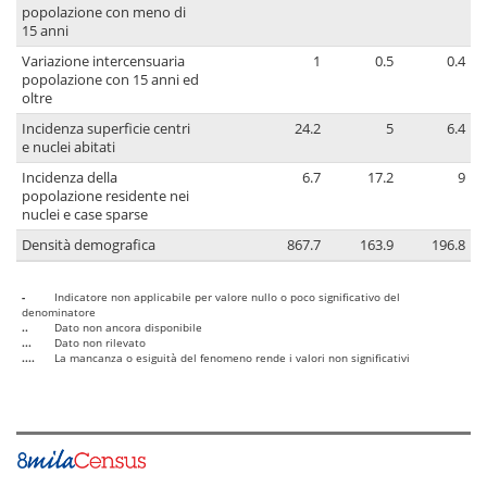
popolazione con meno di
15 anni
Variazione intercensuaria
1
0.5
0.4
popolazione con 15 anni ed
oltre
Incidenza superficie centri
24.2
5
6.4
e nuclei abitati
Incidenza della
6.7
17.2
9
popolazione residente nei
nuclei e case sparse
Densità demografica
867.7
163.9
196.8
-
Indicatore non applicabile per valore nullo o poco significativo del
denominatore
..
Dato non ancora disponibile
...
Dato non rilevato
....
La mancanza o esiguità del fenomeno rende i valori non significativi