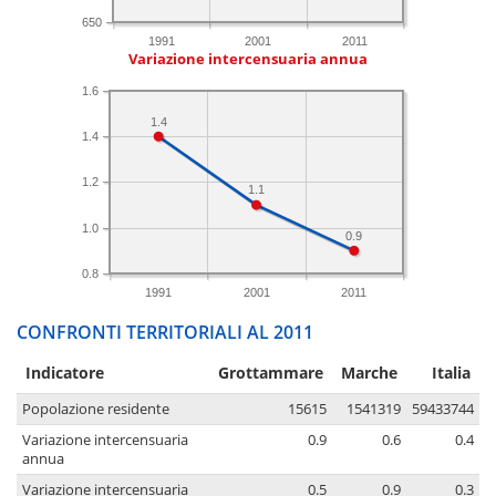
650
1991
2001
2011
Variazione intercensuaria annua
1.6
1.4
1.4
1.2
1.1
1.0
0.9
0.8
1991
2001
2011
CONFRONTI TERRITORIALI AL 2011
Indicatore
Grottammare
Marche
Italia
Popolazione residente
15615
1541319
59433744
Variazione intercensuaria
0.9
0.6
0.4
annua
Variazione intercensuaria
0.5
0.9
0.3